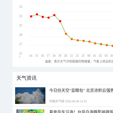
35
33
31
29
27
25
14
15
16
17
18
19
20
21
22
23
00
01
02
03
0
℃
温度：表示大气冷热程度的物理量，气象上给出的温
天气资讯
今日份天空“显眼包” 北京浓积云强
中国天气网 2026-08-06 14:35
直奔华东沿海！台风白海豚影响我国