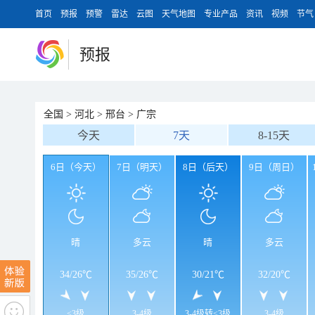
首页
预报
预警
雷达
云图
天气地图
专业产品
资讯
视频
节气
预报
全国
>
河北
>
邢台
>
广宗
今天
7天
8-15天
6日（今天）
7日（明天）
8日（后天）
9日（周日）
晴
多云
晴
多云
34
/
26℃
35
/
26℃
30
/
21℃
32
/
20℃
<3级
3-4级
3-4级转<3级
3-4级