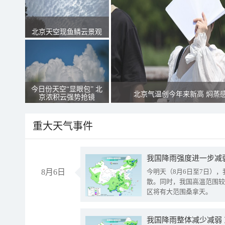
北京天空现鱼鳞云景观
今日份天空“显眼包” 北
北京气温创今年来新高 焖蒸
京浓积云强势抢镜
重大天气事件
8月6日
今明天（8月6日至7日）
散。同时，我国高温范围较
区将有大范围桑拿天。
我国降雨整体减少减弱