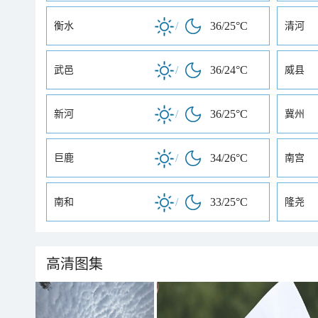
/
36/25°C
衡水
清河
/
36/24°C
武邑
威县
/
36/25°C
新河
冀州
/
34/26°C
巨鹿
南宫
/
33/25°C
南和
隆尧
高清图集