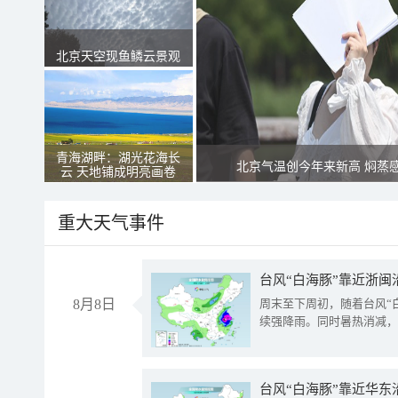
北京天空现鱼鳞云景观
青海湖畔：湖光花海长
北京气温创今年来新高 焖蒸
云 天地铺成明亮画卷
重大天气事件
台风“白海豚”靠近浙闽
8月8日
周末至下周初，随着台风“
续强降雨。同时暑热消减，
台风“白海豚”靠近华东