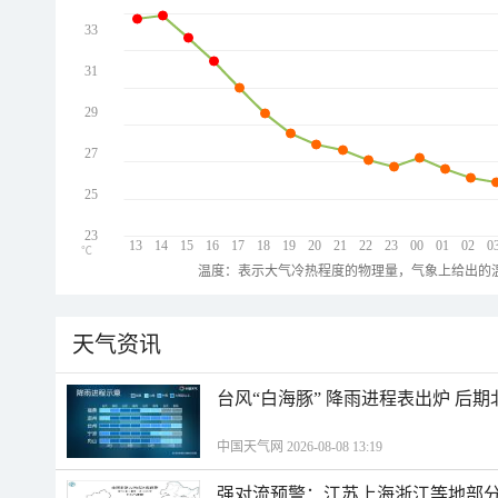
33
31
29
27
25
23
13
14
15
16
17
18
19
20
21
22
23
00
01
02
0
℃
温度：表示大气冷热程度的物理量，气象上给出的温
天气资讯
台风“白海豚” 降雨进程表出炉 后
中国天气网 2026-08-08 13:19
强对流预警：江苏上海浙江等地部分