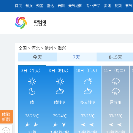
首页
预报
预警
雷达
云图
天气地图
专业产品
资讯
视频
节气
预报
全国
>
河北
>
沧州
>
海兴
今天
7天
8-15天
8日（今天）
9日（明天）
10日（后天）
11日（周二）
晴
晴转阴
多云转阴
雷阵雨
28
/
23℃
29
/
24℃
32
/
25℃
33
/
25℃
3-4级
3-4级转<3级
3-4级转<3级
3-4级转<3级