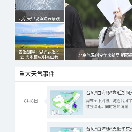
北京天空现鱼鳞云景观
青海湖畔：湖光花海长
北京气温创今年来新高 焖蒸
云 天地铺成明亮画卷
重大天气事件
台风“白海豚”靠近浙闽
8月8日
周末至下周初，随着台风“
续强降雨。同时暑热消减，
台风“白海豚”靠近华东