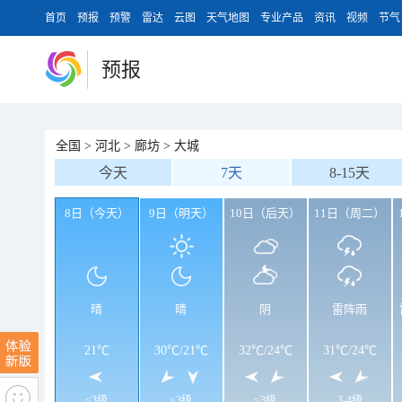
首页
预报
预警
雷达
云图
天气地图
专业产品
资讯
视频
节气
预报
全国
>
河北
>
廊坊
>
大城
今天
7天
8-15天
8日（今天）
9日（明天）
10日（后天）
11日（周二）
晴
晴
阴
雷阵雨
21℃
30℃
/
21℃
32℃
/
24℃
31℃
/
24℃
<3级
<3级
<3级
3-4级