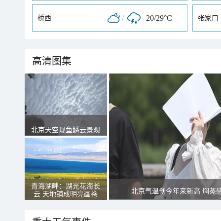
/
20/29°C
桥西
张家口
高清图集
北京天空现鱼鳞云景观
青海湖畔：湖光花海长
北京气温创今年来新高 焖蒸
云 天地铺成明亮画卷