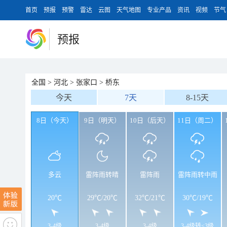
首页
预报
预警
雷达
云图
天气地图
专业产品
资讯
视频
节气
预报
全国
>
河北
>
张家口
>
桥东
今天
7天
8-15天
8日（今天）
9日（明天）
10日（后天）
11日（周二）
多云
雷阵雨转晴
雷阵雨
雷阵雨转中雨
20℃
29℃
/
20℃
32℃
/
21℃
30℃
/
19℃
3-4级
3-4级
3-4级
3-4级转<3级