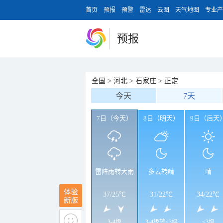
首页
预报
预警
雷达
云图
天气地图
专业产
预报
全国
>
河北
>
石家庄
>
正定
今天
7天
7日（今天）
8日（明天）
9日（后天
雷阵雨转大雨
多云转晴
晴
37
/
25℃
31
/
22℃
34
/
22℃
3-4级
3-4级转<3级
<3级