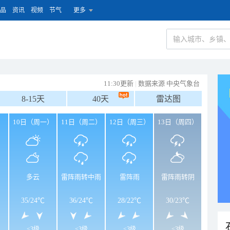
品
资讯
视频
节气
更多
11:30更新
|
数据来源 中央气象台
8-15天
40天
雷达图
）
10日（周一）
11日（周二）
12日（周三）
13日（周四）
多云
雷阵雨转中雨
雷阵雨
雷阵雨转阴
35
/
24℃
36
/
24℃
28
/
22℃
30
/
23℃
<3级
<3级
<3级
<3级