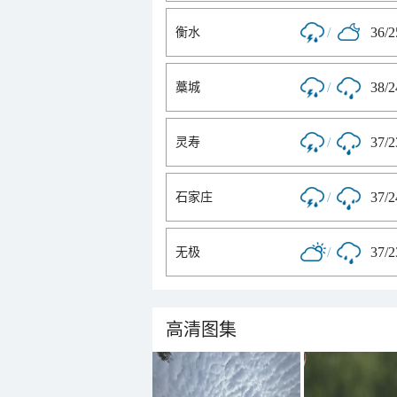
/
36/
衡水
/
38/
藁城
/
37/
灵寿
/
37/
石家庄
/
37/
无极
高清图集