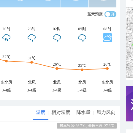
蓝天预报
20时
23时
02时
05时
08时
32℃
31℃
26℃
26℃
25℃
东北风
北风
北风
北风
东北风
3-4级
3-4级
3-4级
3-4级
3-4级
温度
相对湿度
降水量
风力风向
最高气温: 36.7℃ , 最低气温: 27.3℃