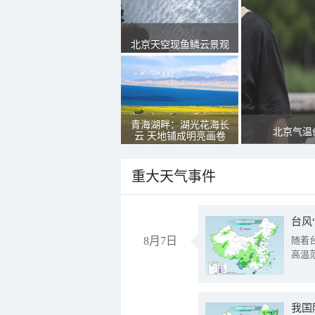
北京天空现鱼鳞云景观
青海湖畔：湖光花海长
北京气温
云 天地铺成明亮画卷
重大天气事件
台风
8月7日
随着
高温