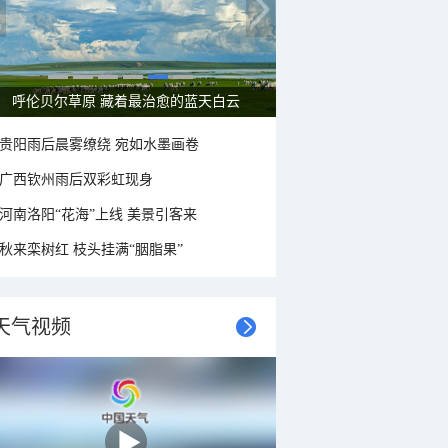
呼伦贝尔草原 藏着最治愈的蓝天白云
贵阳雨后晨雾缭绕 宛如水墨画卷
广西钦州雨后双彩虹现身
河南洛阳“花海”上线 美景引客来
秋来栾树红 枝头挂满“胭脂果”
天气视频