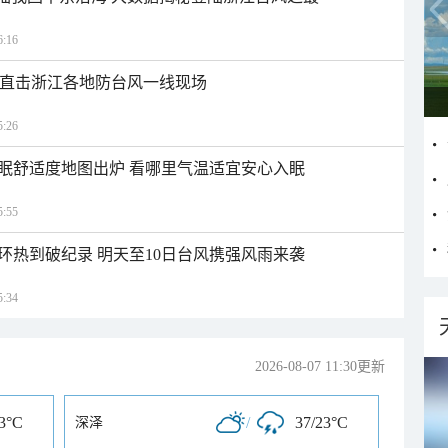
:16
近 直击浙江各地防台风一线现场
:26
眠舒适度地图出炉 看哪里气温适宜安心入眠
:55
环热到破纪录 明天至10日台风携强风雨来袭
:34
2026-08-07 11:30更新
23°C
/
37/23°C
深泽