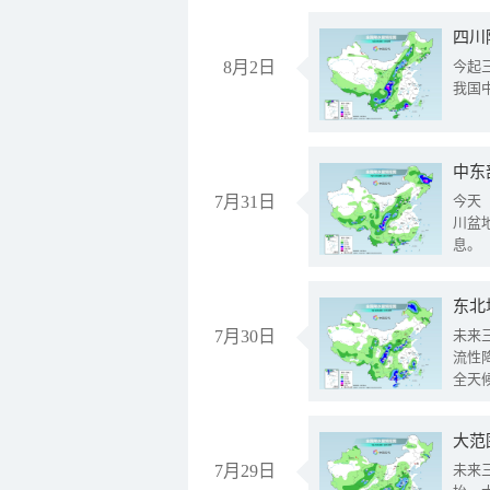
8月2日
今起
我国
中东
7月31日
今天
川盆
息。
东北
7月30日
未来
流性
全天
大范
7月29日
未来