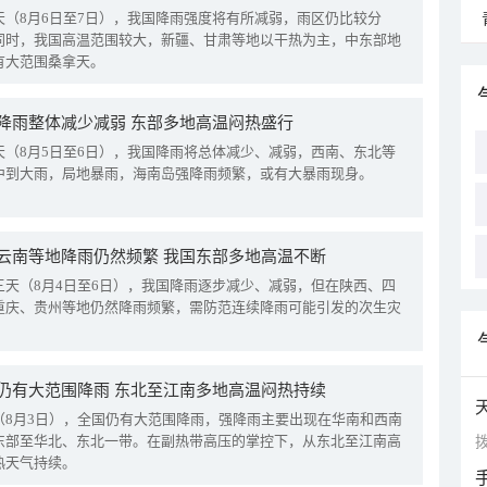
天（8月6日至7日），我国降雨强度将有所减弱，雨区仍比较分
同时，我国高温范围较大，新疆、甘肃等地以干热为主，中东部地
有大范围桑拿天。
降雨整体减少减弱 东部多地高温闷热盛行
天（8月5日至6日），我国降雨将总体减少、减弱，西南、东北等
中到大雨，局地暴雨，海南岛强降雨频繁，或有大暴雨现身。
云南等地降雨仍然频繁 我国东部多地高温不断
三天（8月4日至6日），我国降雨逐步减少、减弱，但在陕西、四
重庆、贵州等地仍然降雨频繁，需防范连续降雨可能引发的次生灾
仍有大范围降雨 东北至江南多地高温闷热持续
（8月3日），全国仍有大范围降雨，强降雨主要出现在华南和西南
东部至华北、东北一带。在副热带高压的掌控下，从东北至江南高
拨
热天气持续。