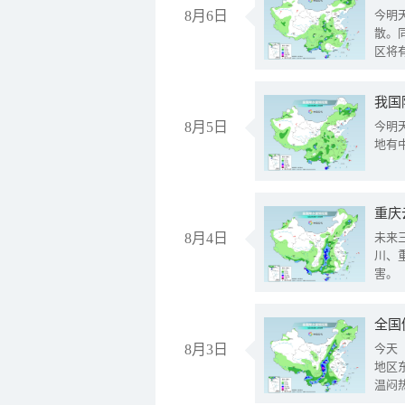
8月6日
今明
散。
区将
我国
8月5日
今明
地有
重庆
8月4日
未来
川、
害。
全国
8月3日
今天
地区
温闷