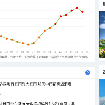
01
02
03
04
05
06
07
08
09
10
11
12
13
14
15
16
(h)
物理量，气象上给出的温度是指离地面1.5米高度上百叶箱中的空气温度。
多局地有暴雨到大暴雨 明天中南部高温消退
:10
登陆我国华东沿海 大数据揭秘登陆浙江台风之最