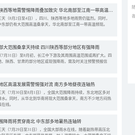
四川陕西等地需警惕降雨叠加致灾 华北南部至江南一带高温频现
三天（8月2日至4日），四川、陕西等地多地雨势仍猛烈。同时，
中东部仍有大范围高温桑拿天，华北南部至江南一带高温频现。
部大范围桑拿天持续 四川陕西等部分地区有强降雨
（7月31日）至8月初，长江中下游及其周围高温范围或再扩大。四
地、陕西、甘肃的部分地区或现强降雨，需及时关注预警预报信
地区高温发展需警惕强对流 南方多地昼夜连轴热
三天（7月30日至8月1日），全国大范围降雨持续，东北地区多对
降水。同时，从华北到华南将现大范围桑拿天，南方不少地方闷热
候在线。
围降雨将贯穿南北 中东部多地暑热连轴转
三天（7月29日至31日），全国大部雨水在线，随着副热带高压北