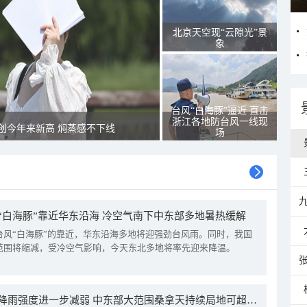
北京天空现“云隙光”景
象
台风“白海豚”逼近 直击
浙江各地防台风一线现
创今年来新高 焖蒸感不下线
场
“白海豚”靠近华东沿海 冷空气南下中东部多地暑热缓解
台风“白海豚”的靠近，华东沿海多地将迎强劲台风雨。同时，我国
范围将缩减，受冷空气影响，今天东北多地将率先迎来降温。
我国降雨强度进一步减弱 中东部大范围桑拿天持续局地可超38℃