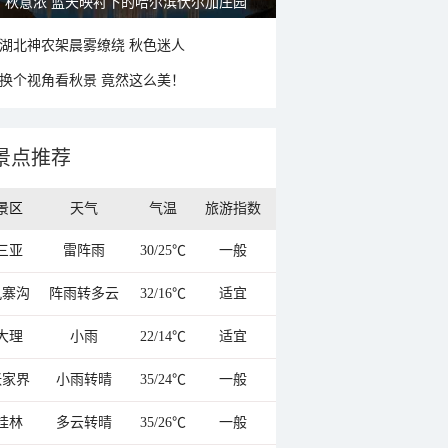
秋意浓 蓝天映衬下的哈尔滨伏尔加庄园
湖北神农架晨雾缭绕 秋色迷人
换个视角看秋景 竟然这么美！
景点推荐
景区
天气
气温
旅游指数
三亚
雷阵雨
30/25℃
一般
九寨沟
阵雨转多云
32/16℃
适宜
大理
小雨
22/14℃
适宜
张家界
小雨转晴
35/24℃
一般
桂林
多云转晴
35/26℃
一般