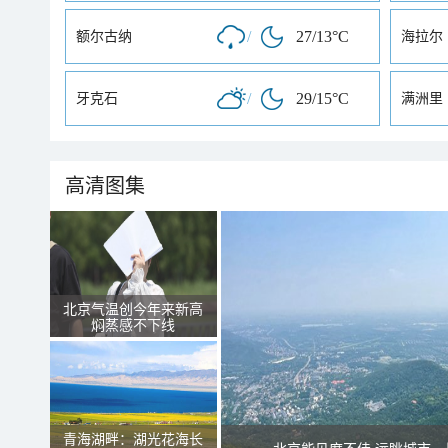
/
27/13°C
额尔古纳
海拉尔
/
29/15°C
牙克石
满洲里
高清图集
北京气温创今年来新高
焖蒸感不下线
青海湖畔：湖光花海长