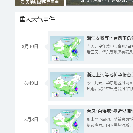
北京能见度不佳 远眺城市一
云 天地铺成明亮画卷
重大天气事件
浙江安徽等地台风雨仍
8月10日
昨天，今年第13号台风“
后三天，华东等地仍有强风
浙江上海等地将承接台风
8月9日
今后几天，华东地区风雨显
风雨。受冷空气与台风“白
台风“白海豚”靠近浙闽
8月8日
周末至下周初，随着台风“
续强降雨。同时暑热消减，