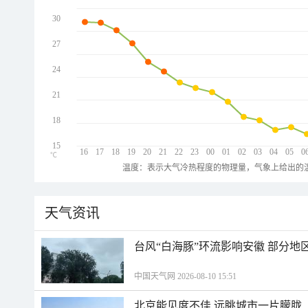
30
27
24
21
18
15
16
17
18
19
20
21
22
23
00
01
02
03
04
05
0
℃
温度：表示大气冷热程度的物理量，气象上给出的温
天气资讯
台风“白海豚”环流影响安徽 部分
中国天气网 2026-08-10 15:51
北京能见度不佳 远眺城市一片朦胧