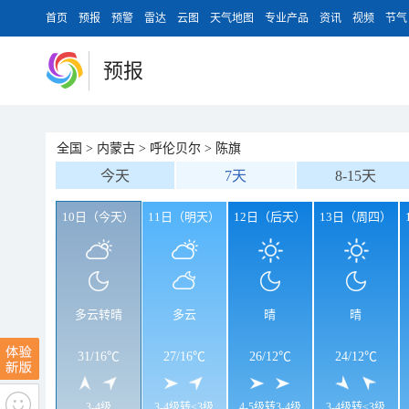
首页
预报
预警
雷达
云图
天气地图
专业产品
资讯
视频
节气
预报
全国
>
内蒙古
>
呼伦贝尔
>
陈旗
今天
7天
8-15天
10日（今天）
11日（明天）
12日（后天）
13日（周四）
多云转晴
多云
晴
晴
31
/
16℃
27
/
16℃
26
/
12℃
24
/
12℃
3-4级
3-4级转<3级
4-5级转3-4级
3-4级转<3级