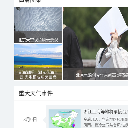
高清图集
北京天空现鱼鳞云景观
青海湖畔：湖光花海长
北京气温创今年来新高 焖蒸
云 天地铺成明亮画卷
重大天气事件
浙江上海等地将承接台风
8月9日
今后几天，华东地区风雨显
风雨。受冷空气与台风“白