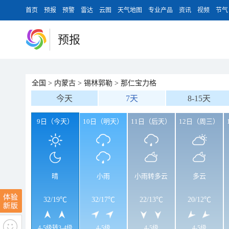
首页
预报
预警
雷达
云图
天气地图
专业产品
资讯
视频
节气
预报
全国
>
内蒙古
>
锡林郭勒
>
那仁宝力格
今天
7天
8-15天
9日（今天）
10日（明天）
11日（后天）
12日（周三）
晴
小雨
小雨转多云
多云
32
/
19℃
32
/
17℃
22
/
13℃
20
/
12℃
4-5级转3-4级
4-5级
4-5级
4-5级