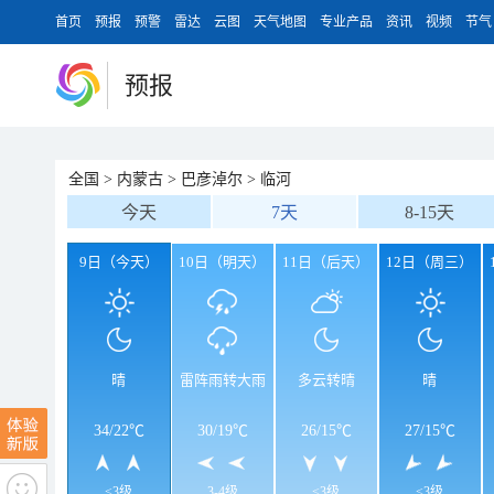
首页
预报
预警
雷达
云图
天气地图
专业产品
资讯
视频
节气
预报
全国
>
内蒙古
>
巴彦淖尔
>
临河
今天
7天
8-15天
9日（今天）
10日（明天）
11日（后天）
12日（周三）
晴
雷阵雨转大雨
多云转晴
晴
34
/
22℃
30
/
19℃
26
/
15℃
27
/
15℃
<3级
3-4级
<3级
<3级