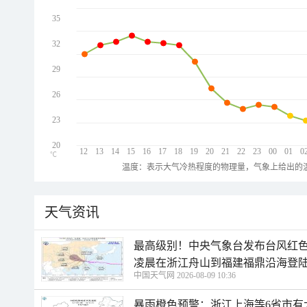
35
32
29
26
23
20
12
13
14
15
16
17
18
19
20
21
22
23
00
01
0
℃
温度：表示大气冷热程度的物理量，气象上给出的温
天气资讯
最高级别！中央气象台发布台风红色
凌晨在浙江舟山到福建福鼎沿海登
中国天气网 2026-08-09 10:36
暴雨橙色预警：浙江上海等6省市有