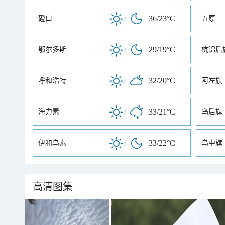
/
36/23°C
磴口
五原
/
29/19°C
鄂尔多斯
杭锦后
/
32/20°C
呼和浩特
阿左旗
/
33/21°C
海力素
乌后旗
/
33/22°C
伊和乌素
乌中旗
高清图集