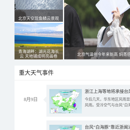
北京天空现鱼鳞云景观
青海湖畔：湖光花海长
北京气温创今年来新高 焖蒸
云 天地铺成明亮画卷
重大天气事件
浙江上海等地将承接台风
8月9日
今后几天，华东地区风雨显
风雨。受冷空气与台风“白
台风“白海豚”靠近浙闽