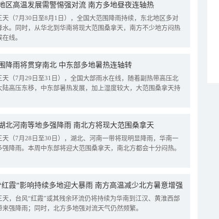
地区高温发展需警惕强对流 南方多地昼夜连轴热
三天（7月30日至8月1日），全国大范围降雨持续，东北地区多对
降水。同时，从华北到华南将现大范围桑拿天，南方不少地方闷热
候在线。
围降雨将贯穿南北 中东部多地暑热连轴转
三天（7月29日至31日），全国大部雨水在线，随着副热带高压北
大陆高压东移，中东部暑热发展，加上湿度较大，大范围桑拿天持
湖北河南等地多强降雨 南北方将现大范围桑拿天
三天（7月28日至30日），湖北、河南一带将现明显降雨，华南一
多强降雨。本周中东部将迎大范围桑拿天，南北方都会十分闷热。
“红霞”影响持续多地迎大暴雨 南方高温减少北方暑意增强
三天，台风“红霞”或其残余环流仍将持续为华南到江汉、黄淮西部
带来强降雨；同时，北方多地强对流天气仍然频繁。