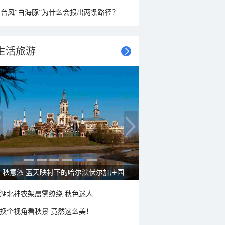
台风“白海豚”为什么会报出两条路径？
生活旅游
大美新疆—帕米尔高原好风光
湖北神农架晨雾缭绕 秋色迷人
换个视角看秋景 竟然这么美！