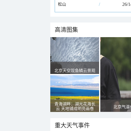
/
26/
松山
高清图集
北京天空现鱼鳞云景观
青海湖畔：湖光花海长
北京气温
云 天地铺成明亮画卷
重大天气事件