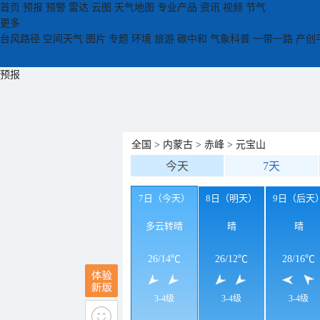
首页
预报
预警
雷达
云图
天气地图
专业产品
资讯
视频
节气
更多
台风路径
空间天气
图片
专题
环境
旅游
碳中和
气象科普
一带一路
产创
预报
全国
>
内蒙古
>
赤峰
>
元宝山
今天
7天
7日（今天）
8日（明天）
9日（后天
多云转晴
晴
晴
26
/
14℃
26
/
12℃
28
/
16℃
3-4级
3-4级
3-4级