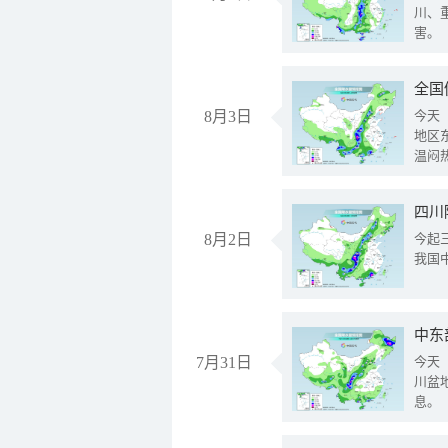
川、
害。
全国
8月3日
今天
地区
温闷
8月2日
今起
我国
中东
7月31日
今天
川盆
息。