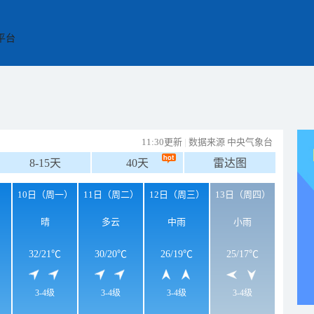
平台
11:30更新
|
数据来源 中央气象台
8-15天
40天
雷达图
）
10日（周一）
11日（周二）
12日（周三）
13日（周四）
晴
多云
中雨
小雨
32
/
21℃
30
/
20℃
26
/
19℃
25
/
17℃
3-4级
3-4级
3-4级
3-4级