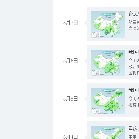
台风
8月7日
随着
高温
8月6日
今明
散。
区将
我国
8月5日
今明
地有
重庆
8月4日
未来