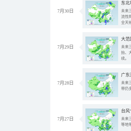
东北
7月30日
未来
流性
全天
大范
7月29日
未来
抬、
续。
广东
7月28日
未来
带仍
台风
7月27日
未来
等地