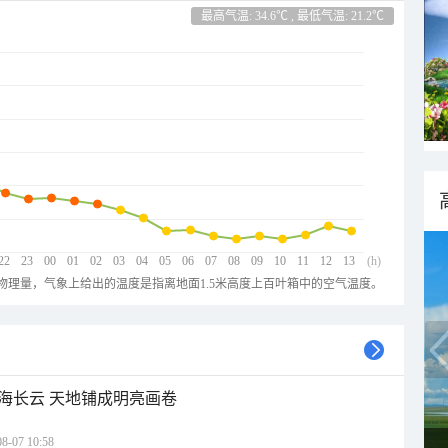
最高气温: 34.6℃ , 最低气温: 21.2℃
22
23
00
01
02
03
04
05
06
07
08
09
10
11
12
13
(h)
物理量，气象上给出的温度是指离地面1.5米高度上百叶箱中的空气温度。
海长云 天地铺成明亮画卷
07 10:58