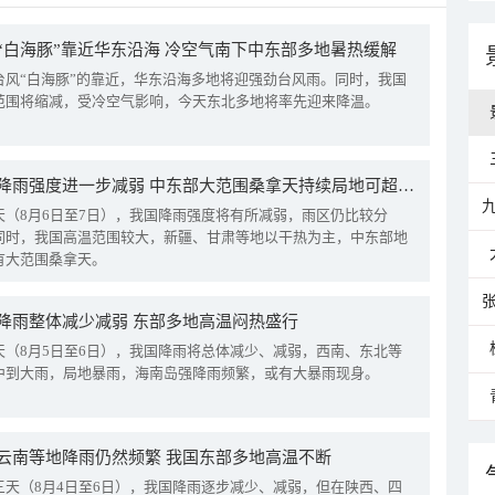
“白海豚”靠近华东沿海 冷空气南下中东部多地暑热缓解
台风“白海豚”的靠近，华东沿海多地将迎强劲台风雨。同时，我国
范围将缩减，受冷空气影响，今天东北多地将率先迎来降温。
我国降雨强度进一步减弱 中东部大范围桑拿天持续局地可超38℃
天（8月6日至7日），我国降雨强度将有所减弱，雨区仍比较分
同时，我国高温范围较大，新疆、甘肃等地以干热为主，中东部地
有大范围桑拿天。
降雨整体减少减弱 东部多地高温闷热盛行
天（8月5日至6日），我国降雨将总体减少、减弱，西南、东北等
中到大雨，局地暴雨，海南岛强降雨频繁，或有大暴雨现身。
云南等地降雨仍然频繁 我国东部多地高温不断
三天（8月4日至6日），我国降雨逐步减少、减弱，但在陕西、四