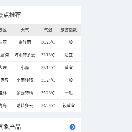
景点推荐
景区
天气
气温
旅游指数
三亚
雷阵雨
30/25℃
一般
九寨沟
阵雨转多云
32/16℃
适宜
大理
小雨
22/14℃
适宜
张家界
小雨转晴
35/24℃
一般
桂林
多云转晴
35/26℃
一般
青岛
晴转多云
34/28℃
较适宜
气象产品