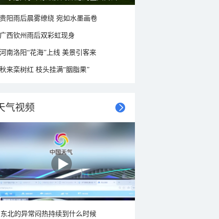
贵阳雨后晨雾缭绕 宛如水墨画卷
广西钦州雨后双彩虹现身
河南洛阳“花海”上线 美景引客来
秋来栾树红 枝头挂满“胭脂果”
天气视频
东北的异常闷热持续到什么时候