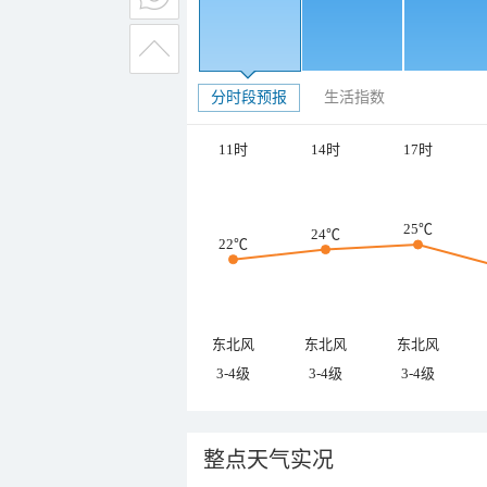
分时段预报
生活指数
11时
14时
17时
25℃
24℃
22℃
东北风
东北风
东北风
3-4级
3-4级
3-4级
整点天气实况