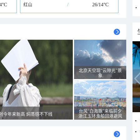
14°C
/
26/14°C
红山
北京天空现“云隙光”景
象
台风“白海豚”来临前夕
创今年来新高 焖蒸感不下线
浙江玉环渔船回港避风