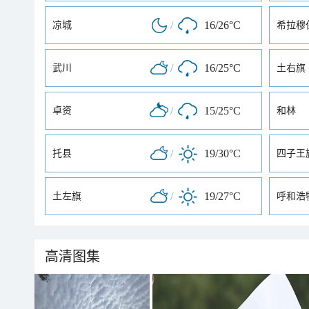
/
16/26°C
凉城
希拉穆
/
16/25°C
武川
土右旗
/
15/25°C
卓资
和林
/
19/30°C
托县
四子王
/
19/27°C
土左旗
呼和浩
高清图集