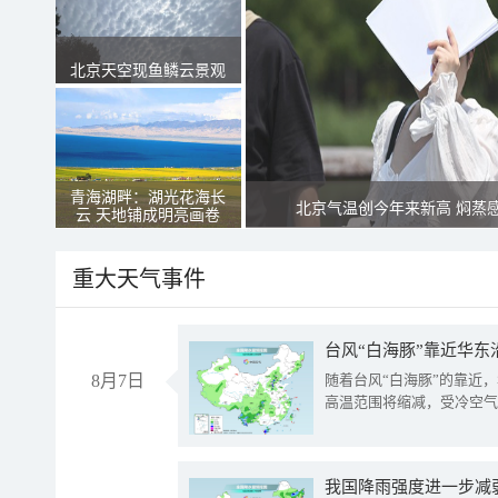
北京天空现鱼鳞云景观
青海湖畔：湖光花海长
北京气温创今年来新高 焖蒸
云 天地铺成明亮画卷
重大天气事件
台风“白海豚”靠近华东
8月7日
随着台风“白海豚”的靠近
高温范围将缩减，受冷空气