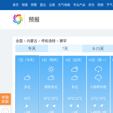
首页
预报
预警
雷达
云图
天气地图
专业产品
资讯
视频
节气
预报
全国
>
内蒙古
>
呼和浩特
>
赛罕
今天
7天
8-15天
7日（今天）
8日（明天）
9日（后天）
10日（周一）
多云
晴转多云
多云
小雨转中雨
18℃
30℃
/
20℃
30℃
/
22℃
25℃
/
19℃
<3级
<3级
<3级
3-4级转<3级