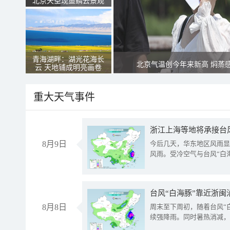
北京天空现鱼鳞云景观
青海湖畔：湖光花海长
北京气温创今年来新高 焖蒸
云 天地铺成明亮画卷
重大天气事件
浙江上海等地将承接台风
8月9日
今后几天，华东地区风雨显
风雨。受冷空气与台风“白
台风“白海豚”靠近浙闽
8月8日
周末至下周初，随着台风“
续强降雨。同时暑热消减，