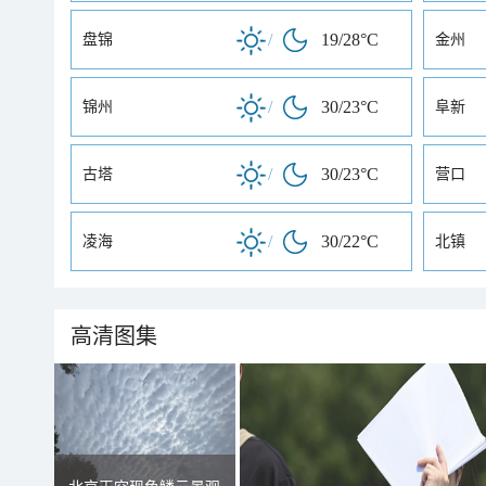
/
19/28°C
盘锦
金州
/
30/23°C
锦州
阜新
/
30/23°C
古塔
营口
/
30/22°C
凌海
北镇
高清图集