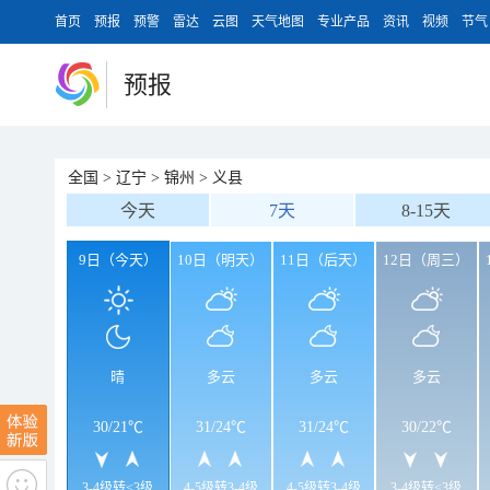
首页
预报
预警
雷达
云图
天气地图
专业产品
资讯
视频
节气
预报
全国
>
辽宁
>
锦州
>
义县
今天
7天
8-15天
9日（今天）
10日（明天）
11日（后天）
12日（周三）
晴
多云
多云
多云
30
/
21℃
31
/
24℃
31
/
24℃
30
/
22℃
3-4级转<3级
4-5级转3-4级
4-5级转3-4级
3-4级转<3级