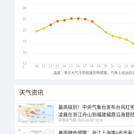
28
25
22
19
16
13
10
11
12
13
14
15
16
17
18
19
20
21
22
23
0
℃
温度：表示大气冷热程度的物理量，气象上给出的温
天气资讯
最高级别！中央气象台发布台风红色
凌晨在浙江舟山到福建福鼎沿海登
中国天气网 2026-08-09 10:36
暴雨橙色预警：浙江上海等6省市有