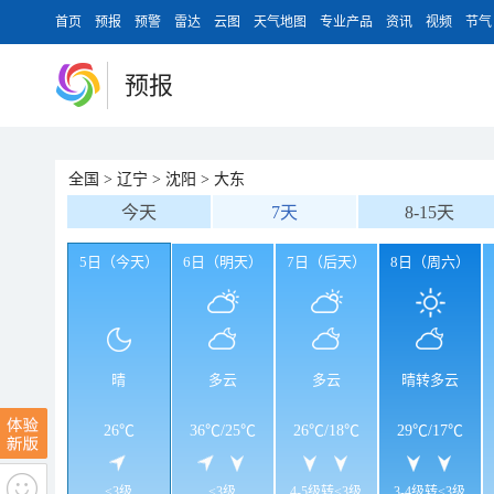
首页
预报
预警
雷达
云图
天气地图
专业产品
资讯
视频
节气
预报
全国
>
辽宁
>
沈阳
>
大东
今天
7天
8-15天
5日（今天）
6日（明天）
7日（后天）
8日（周六）
晴
多云
多云
晴转多云
26℃
36℃
/
25℃
26℃
/
18℃
29℃
/
17℃
<3级
<3级
4-5级转<3级
3-4级转<3级