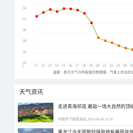
34
32
30
28
26
24
11
12
13
14
15
16
17
18
19
20
21
22
23
00
0
℃
温度：表示大气冷热程度的物理量，气象上给出的温
天气资讯
走进青海祁连 邂逅一场大自然的顶
中国天气网青海站 2026-08-06 10:26
黑龙江今天雨势较强局地有暴雨并伴