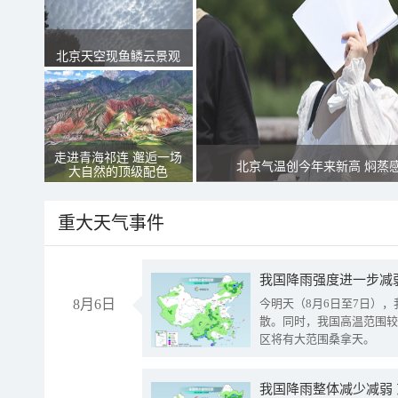
北京天空现鱼鳞云景观
走进青海祁连 邂逅一场
北京气温创今年来新高 焖蒸
大自然的顶级配色
重大天气事件
8月6日
今明天（8月6日至7日）
散。同时，我国高温范围较
区将有大范围桑拿天。
我国降雨整体减少减弱