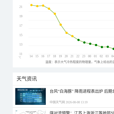
21
19
17
15
13
11
14
15
16
17
18
19
20
21
22
23
00
01
02
03
0
℃
温度：表示大气冷热程度的物理量，气象上给出的温
天气资讯
台风“白海豚” 降雨进程表出炉 后
中国天气网 2026-08-08 13:19
强对流预警：江苏上海浙江等地部分