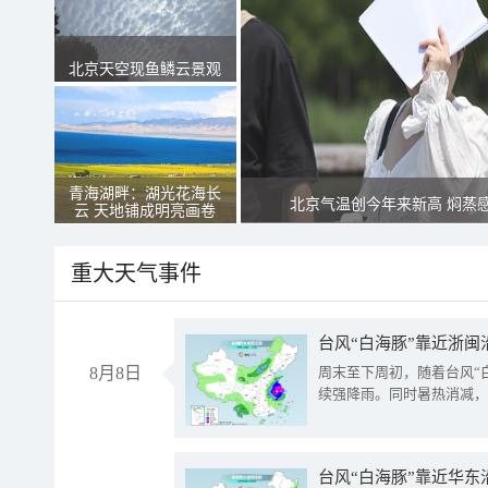
北京天空现鱼鳞云景观
青海湖畔：湖光花海长
北京气温创今年来新高 焖蒸
云 天地铺成明亮画卷
重大天气事件
台风“白海豚”靠近浙闽
8月8日
周末至下周初，随着台风“
续强降雨。同时暑热消减，
台风“白海豚”靠近华东