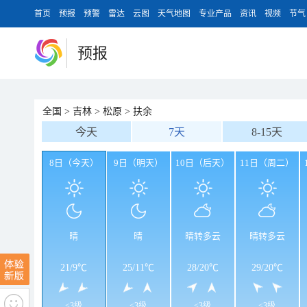
首页
预报
预警
雷达
云图
天气地图
专业产品
资讯
视频
节气
预报
全国
>
吉林
>
松原
>
扶余
今天
7天
8-15天
8日（今天）
9日（明天）
10日（后天）
11日（周二）
晴
晴
晴转多云
晴转多云
21
/
9℃
25
/
11℃
28
/
20℃
29
/
20℃
<3级
<3级
<3级
<3级