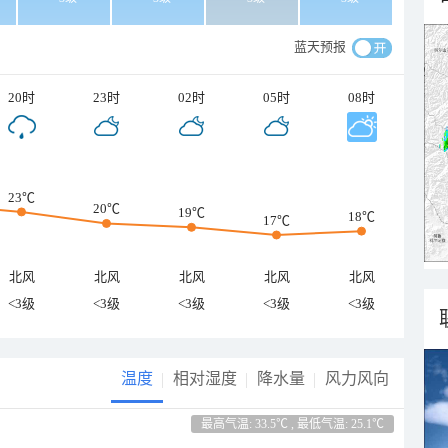
蓝天预报
20时
23时
02时
05时
08时
23℃
20℃
19℃
18℃
17℃
北风
北风
北风
北风
北风
<3级
<3级
<3级
<3级
<3级
温度
相对湿度
降水量
风力风向
最高气温: 33.5℃ , 最低气温: 25.1℃