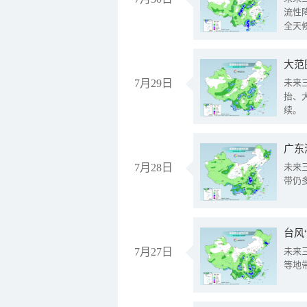
流性
全天
大范
7月29日
未来
抬、
续。
广东
7月28日
未来
带仍
台风
7月27日
未来
等地