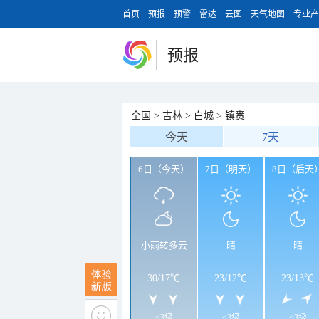
首页
预报
预警
雷达
云图
天气地图
专业产
预报
全国
>
吉林
>
白城
>
镇赉
今天
7天
6日（今天）
7日（明天）
8日（后天
小雨转多云
晴
晴
30
/
17℃
23
/
12℃
23
/
13℃
<3级
<3级
<3级