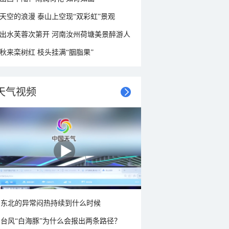
天空的浪漫 泰山上空现“双彩虹”景观
出水芙蓉次第开 河南汝州荷塘美景醉游人
秋来栾树红 枝头挂满“胭脂果”
天气视频
东北的异常闷热持续到什么时候
台风“白海豚”为什么会报出两条路径？