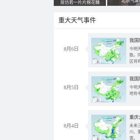
北京气温
层仿若一片片棉花糖
重大天气事件
8月6日
今明
散。
区将
我国
8月5日
今明
地有
重庆
8月4日
未来
川、
害。