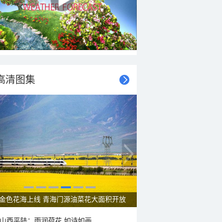
高清图集
呼伦贝尔草原 藏着最治愈的蓝天白云
山西平陆：雨润荷花 如诗如画