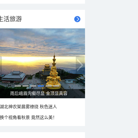
生活旅游
秋意浓 蓝天映衬下的哈尔滨伏尔加庄园
湖北神农架晨雾缭绕 秋色迷人
换个视角看秋景 竟然这么美！