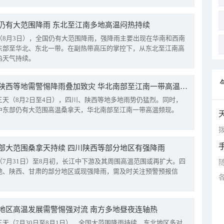
仍有大范围降雨 东北至江南多地高温闷热持续
（8月3日），全国仍有大范围降雨，强降雨主要出现在华南和西南
东部至华北、东北一带。在副热带高压的掌控下，从东北至江南高
热天气持续。
四川陕西等地需警惕降雨叠加致灾 华北南部至江南一带高温频现
三天（8月2日至4日），四川、陕西等地多地雨势仍猛烈。同时，
中东部仍有大范围高温桑拿天，华北南部至江南一带高温频现。
拨
部大范围桑拿天持续 四川陕西等部分地区有强降雨
（7月31日）至8月初，长江中下游及其周围高温范围或再扩大。四
地、陕西、甘肃的部分地区或现强降雨，需及时关注预警预报信
地区高温发展需警惕强对流 南方多地昼夜连轴热
三天（7月30日至8月1日），全国大范围降雨持续，东北地区多对