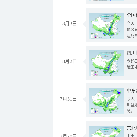
全国
8月3日
今天
地区
温闷
8月2日
今起
我国
中东
7月31日
今天
川盆
息。
东北
7月30日
未来