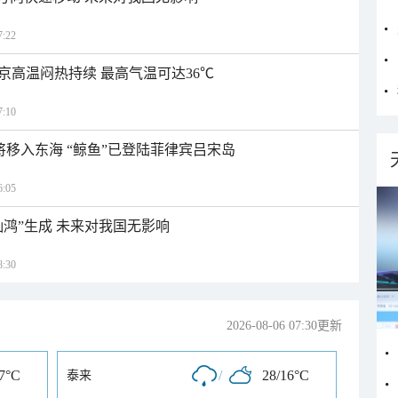
:22
京高温闷热持续 最高气温可达36℃
:10
日将移入东海 “鲸鱼”已登陆菲律宾吕宋岛
:05
灿鸿”生成 未来对我国无影响
:30
2026-08-06 07:30更新
17°C
/
28/16°C
泰来