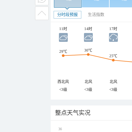
分时段预报
生活指数
11时
14时
17时
30℃
29℃
25℃
西北风
北风
北风
<3级
<3级
<3级
整点天气实况
36