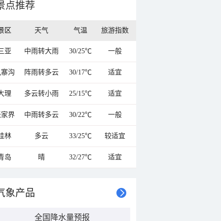
景点推荐
景区
天气
气温
旅游指数
三亚
中雨转大雨
30/25℃
一般
九寨沟
阵雨转多云
30/17℃
适宜
大理
多云转小雨
25/15℃
适宜
张家界
中雨转多云
30/22℃
一般
桂林
多云
33/25℃
较适宜
青岛
晴
32/27℃
适宜
气象产品
全国降水量预报