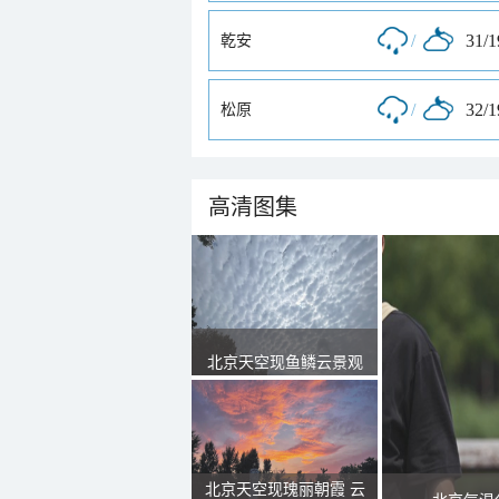
/
31/
乾安
/
32/
松原
高清图集
北京天空现鱼鳞云景观
北京天空现瑰丽朝霞 云