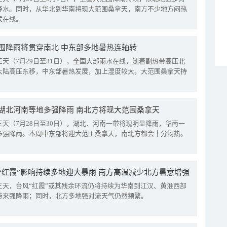
降水。同时，从华北到华南将现大范围桑拿天，南方不少地方闷热
候在线。
围降雨将贯穿南北 中东部多地暑热连轴转
三天（7月29日至31日），全国大部雨水在线，随着副热带高压北
大陆高压东移，中东部暑热发展，加上湿度较大，大范围桑拿天持
湖北河南等地多强降雨 南北方将现大范围桑拿天
三天（7月28日至30日），湖北、河南一带将现明显降雨，华南一
多强降雨。本周中东部将迎大范围桑拿天，南北方都会十分闷热。
“红霞”影响持续多地迎大暴雨 南方高温减少北方暑意增强
三天，台风“红霞”或其残余环流仍将持续为华南到江汉、黄淮西部
带来强降雨；同时，北方多地强对流天气仍然频繁。