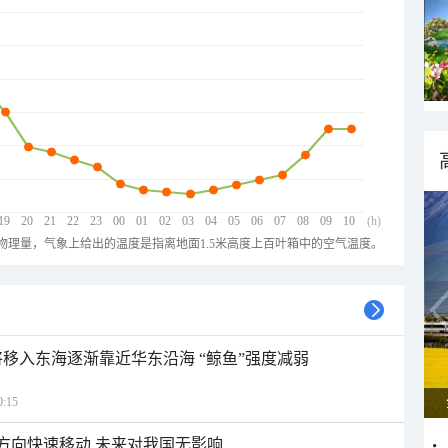
19
20
21
22
23
00
01
02
03
04
05
06
07
08
09
10
(h)
物理量，气象上给出的温度是指离地面1.5米高度上百叶箱中的空气温度。
将移入东海逐渐靠近华东沿海 “鲸鱼”强度减弱
:15
北方向快速移动 未来对我国无影响