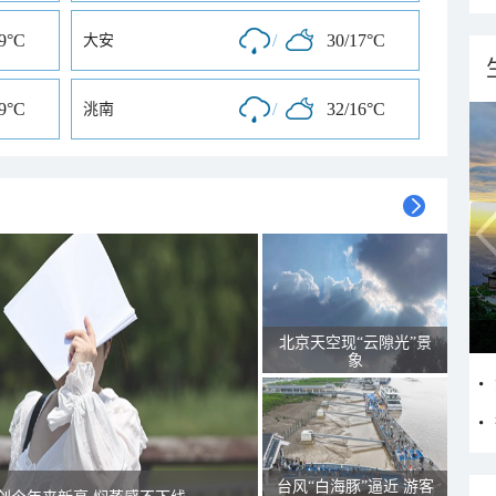
19°C
/
30/17°C
大安
19°C
/
32/16°C
洮南
北京天空现“云隙光”景
象
台风“白海豚”逼近 游客