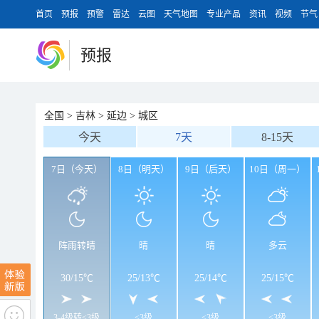
首页
预报
预警
雷达
云图
天气地图
专业产品
资讯
视频
节气
预报
全国
>
吉林
>
延边
>
城区
今天
7天
8-15天
7日（今天）
8日（明天）
9日（后天）
10日（周一）
阵雨转晴
晴
晴
多云
30
/
15℃
25
/
13℃
25
/
14℃
25
/
15℃
3-4级转<3级
<3级
<3级
<3级