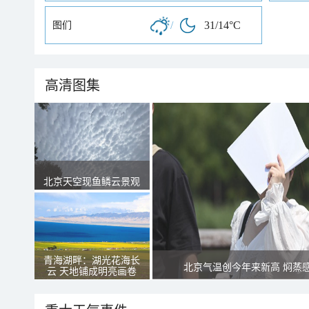
/
31/14°C
图们
高清图集
北京天空现鱼鳞云景观
青海湖畔：湖光花海长
北京气温创今年来新高 焖蒸
云 天地铺成明亮画卷