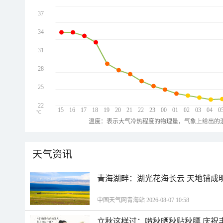
37
34
31
28
25
22
15
16
17
18
19
20
21
22
23
00
01
02
03
04
0
℃
温度：表示大气冷热程度的物理量，气象上给出的温
天气资讯
青海湖畔：湖光花海长云 天地铺成
中国天气网青海站 2026-08-07 10:58
立秋这样过：啃秋晒秋贴秋膘 庆祝