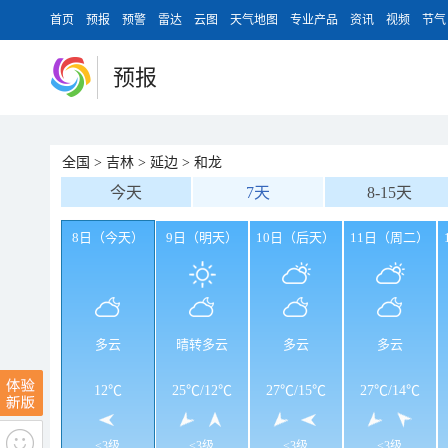
首页
预报
预警
雷达
云图
天气地图
专业产品
资讯
视频
节气
预报
全国
>
吉林
>
延边
>
和龙
今天
7天
8-15天
8日（今天）
9日（明天）
10日（后天）
11日（周二）
多云
晴转多云
多云
多云
12℃
25℃
/
12℃
27℃
/
15℃
27℃
/
14℃
<3级
<3级
<3级
<3级