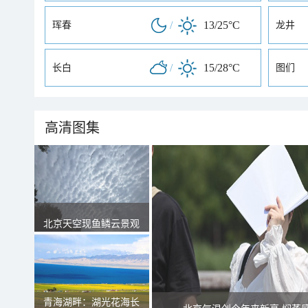
/
13/25°C
珲春
龙井
/
15/28°C
长白
图们
高清图集
北京天空现鱼鳞云景观
青海湖畔：湖光花海长