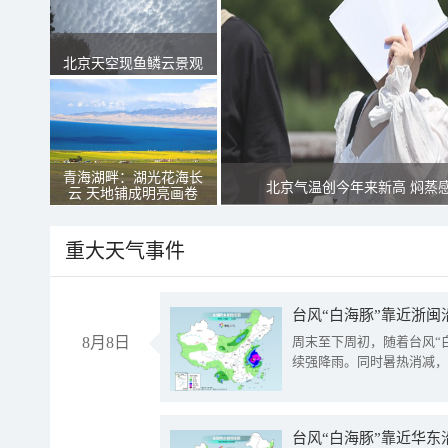
北京天空现鱼鳞云景观
青海湖畔：湖光花海长
北京气温创今年来新高 焖蒸
云 天地铺成明亮画卷
重大天气事件
台风“白海豚”靠近浙闽
8月8日
周末至下周初，随着台风“
续强降雨。同时暑热消减，
台风“白海豚”靠近华东