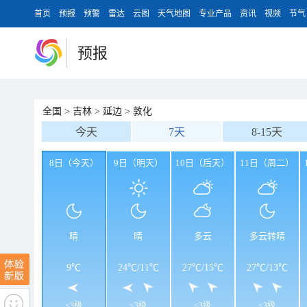
首页
预报
预警
雷达
云图
天气地图
专业产品
资讯
视频
节气
预报
全国
>
吉林
>
延边
>
敦化
今天
7天
8-15天
8日（今天）
9日（明天）
10日（后天）
11日（周二）
晴
晴
多云
多云转晴
9℃
24℃
/
11℃
27℃
/
15℃
27℃
/
13℃
<3级
<3级
<3级
<3级