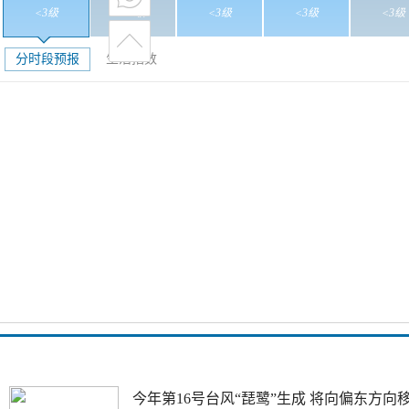
<3级
<3级
<3级
<3级
<3级
分时段预报
生活指数
今年第16号台风“琵鹭”生成 将向偏东方向