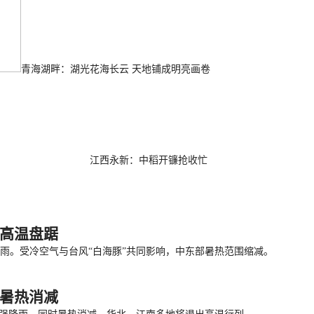
青海湖畔：湖光花海长云 天地铺成明亮画卷
江西永新：中稻开镰抢收忙
南高温盘踞
雨。受冷空气与台风“白海豚”共同影响，中东部暑热范围缩减。
地暑热消减