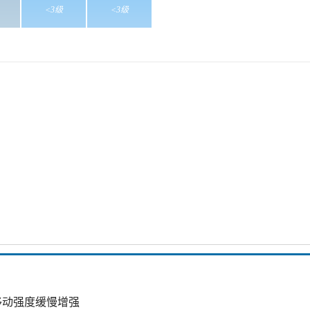
<3级
<3级
移动强度缓慢增强