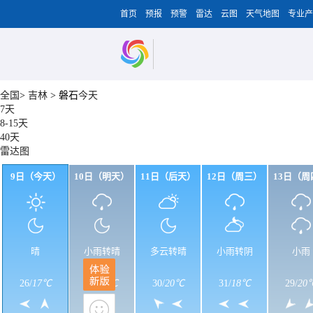
首页
预报
预警
雷达
云图
天气地图
专业产
全国
>
吉林
>
磐石
今天
7天
8-15天
40天
雷达图
9日（今天）
10日（明天）
11日（后天）
12日（周三）
13日（周
晴
小雨转晴
多云转晴
小雨转阴
小雨
26
/
17℃
30
/
20℃
30
/
20℃
31
/
18℃
29
/
20