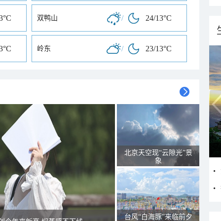
13°C
/
24/13°C
双鸭山
13°C
/
23/13°C
岭东
北京天空现“云隙光”景
象
台风“白海豚”来临前夕