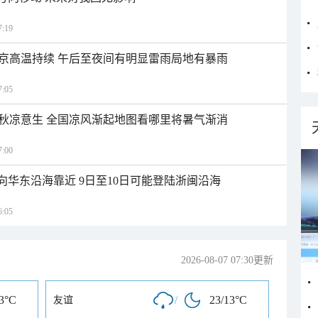
:19
京高温持续 午后至夜间有明显雷雨局地有暴雨
:05
秋凉意生 全国凉风渐起地图看哪里将暑气渐消
:00
向华东沿海靠近 9日至10日可能登陆浙闽沿海
:05
2026-08-07 07:30更新
13°C
/
23/13°C
友谊