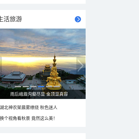
生活旅游
秋意浓 蓝天映衬下的哈尔滨伏尔加庄园
湖北神农架晨雾缭绕 秋色迷人
换个视角看秋景 竟然这么美！