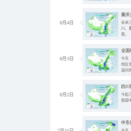
重庆
8月4日
未来
川、
害。
全国
8月3日
今天
地区
温闷
8月2日
今起
我国
中东
7月31日
今天