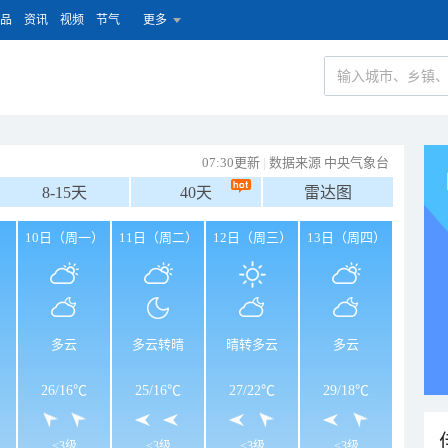
品
资讯
视频
节气
更多
07:30更新
|
数据来源 中央气象台
8-15天
40天
雷达图
）
10日（周一）
11日（周二）
12日（周三）
13日（周四）
多云
多云转晴
晴转多云
多云
26
/
16℃
25
/
16℃
27
/
22℃
29
/
18℃
<3级
<3级
<3级
<3级