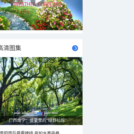
高清图集
呼伦贝尔草原 藏着最治愈的蓝天白云
贵阳雨后晨雾缭绕 宛如水墨画卷