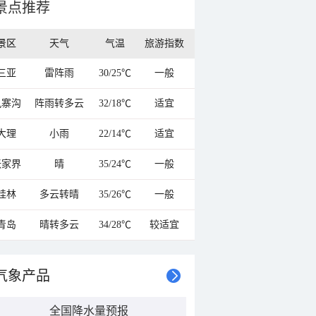
景点推荐
景区
天气
气温
旅游指数
三亚
雷阵雨
30/25℃
一般
九寨沟
阵雨转多云
32/18℃
适宜
大理
小雨
22/14℃
适宜
张家界
晴
35/24℃
一般
桂林
多云转晴
35/26℃
一般
青岛
晴转多云
34/28℃
较适宜
气象产品
全国降水量预报