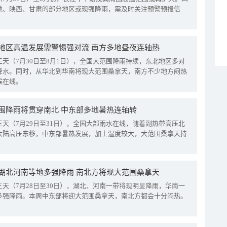
地、陕西、甘肃的部分地区或现强降雨，需及时关注预警预报信
地区高温发展需警惕强对流 南方多地昼夜连轴热
三天（7月30日至8月1日），全国大范围降雨持续，东北地区多对
降水。同时，从华北到华南将现大范围桑拿天，南方不少地方闷热
候在线。
围降雨将贯穿南北 中东部多地暑热连轴转
三天（7月29日至31日），全国大部雨水在线，随着副热带高压北
大陆高压东移，中东部暑热发展，加上湿度较大，大范围桑拿天持
湖北河南等地多强降雨 南北方将现大范围桑拿天
三天（7月28日至30日），湖北、河南一带将现明显降雨，华南一
多强降雨。本周中东部将迎大范围桑拿天，南北方都会十分闷热。