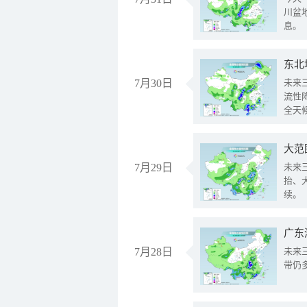
川盆
息。
东北
7月30日
未来
流性
全天
大范
7月29日
未来
抬、
续。
广东
7月28日
未来
带仍