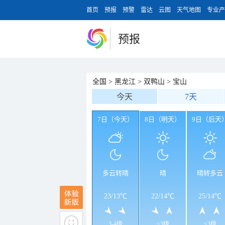
首页
预报
预警
雷达
云图
天气地图
专业产
预报
全国
>
黑龙江
>
双鸭山
>
宝山
今天
7天
7日（今天）
8日（明天）
9日（后天
多云转晴
晴
晴转多云
23
/
13℃
22
/
14℃
25
/
14℃
3-4级
<3级
<3级