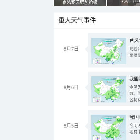
北京气温
京浓积云强势抢镜
重大天气事件
台风
8月7日
随着
高温
8月6日
今明
散。
区将
我国
8月5日
今明
地有