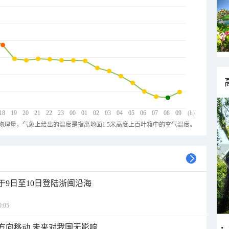
18
19
20
21
22
23
00
01
02
03
04
05
06
07
08
09
(h)
物理量，气象上给出的温度是指离地面1.5米高度上百叶箱中的空气温度。
于9日至10日登陆浙闽沿海
:05
北方向移动 未来对我国无影响