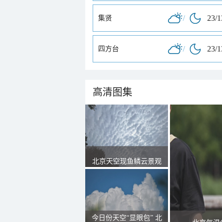
/
23/
集贤
/
23/
四方台
高清图集
北京天空现鱼鳞云景观
今日份天空“显眼包” 北