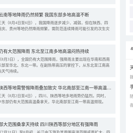
云南等地降雨仍然频繁 我国东部多地高温不断
三天（8月4日至6日），我国降雨逐步减少、减弱，但在陕西、四
重庆、贵州等地仍然降雨频繁，需防范连续降雨可能引发的次生灾
仍有大范围降雨 东北至江南多地高温闷热持续
（8月3日），全国仍有大范围降雨，强降雨主要出现在华南和西南
东部至华北、东北一带。在副热带高压的掌控下，从东北至江南高
热天气持续。
拨
四川陕西等地需警惕降雨叠加致灾 华北南部至江南一带高温频现
三天（8月2日至4日），四川、陕西等地多地雨势仍猛烈。同时，
中东部仍有大范围高温桑拿天，华北南部至江南一带高温频现。
部大范围桑拿天持续 四川陕西等部分地区有强降雨
（7月31日）至8月初，长江中下游及其周围高温范围或再扩大。四