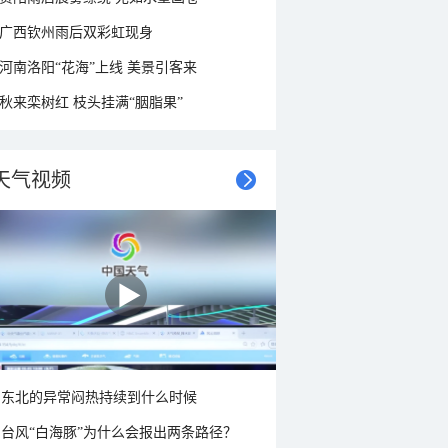
广西钦州雨后双彩虹现身
河南洛阳“花海”上线 美景引客来
秋来栾树红 枝头挂满“胭脂果”
天气视频
东北的异常闷热持续到什么时候
台风“白海豚”为什么会报出两条路径？