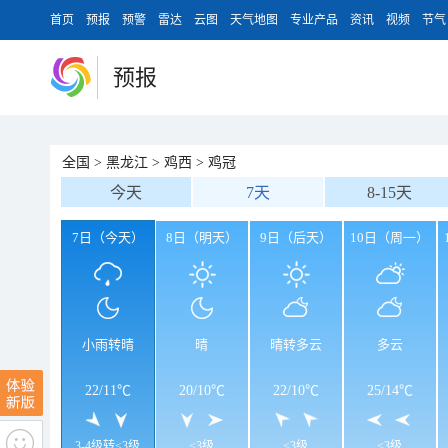
首页
预报
预警
雷达
云图
天气地图
专业产品
资讯
视频
节气
预报
全国
>
黑龙江
>
鸡西
>
鸡冠
今天
7天
8-15天
7日（今天）
8日（明天）
9日（后天）
10日（周一）
小雨转晴
晴
晴转多云
多云
22
/
11℃
20
/
10℃
22
/
10℃
25
/
14℃
3-4级转<3级
<3级
<3级
<3级