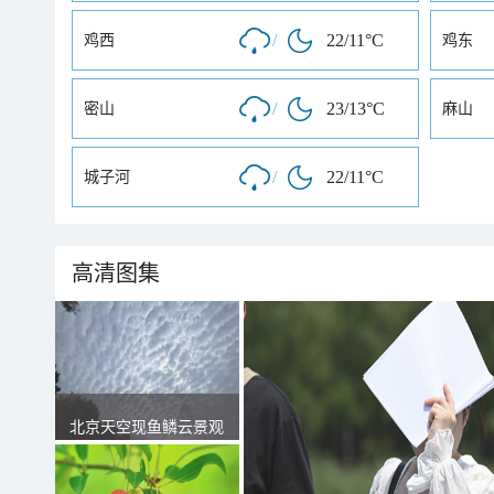
/
22/11°C
鸡西
鸡东
/
23/13°C
密山
麻山
/
22/11°C
城子河
高清图集
北京天空现鱼鳞云景观