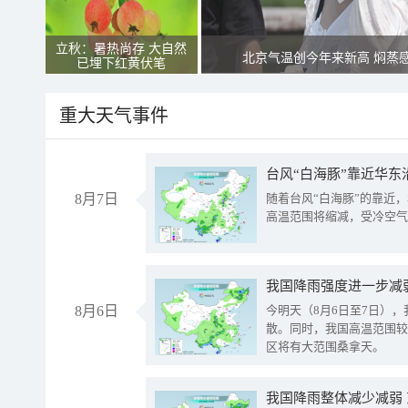
立秋：暑热尚存 大自然
北京气温创今年来新高 焖蒸
已埋下红黄伏笔
重大天气事件
台风“白海豚”靠近华东
8月7日
随着台风“白海豚”的靠近
高温范围将缩减，受冷空气
8月6日
今明天（8月6日至7日）
散。同时，我国高温范围较
区将有大范围桑拿天。
我国降雨整体减少减弱