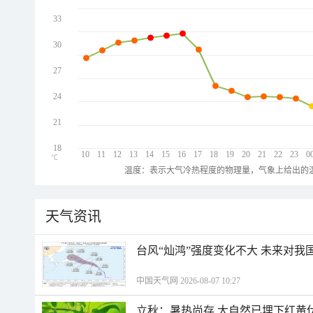
33
30
27
24
21
18
10
11
12
13
14
15
16
17
18
19
20
21
22
23
0
℃
温度：表示大气冷热程度的物理量，气象上给出的温
天气资讯
台风“灿鸿”强度变化不大 未来对我
中国天气网 2026-08-07 10:27
立秋：暑热尚存 大自然已埋下红黄