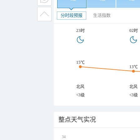
分时段预报
生活指数
23时
02时
15℃
13℃
北风
北风
<3级
<3级
整点天气实况
34