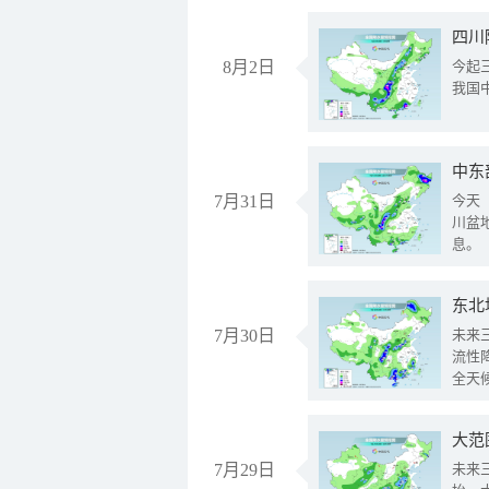
8月2日
今起
我国
中东
7月31日
今天
川盆
息。
东北
7月30日
未来
流性
全天
大范
7月29日
未来