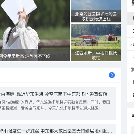
北京彩虹云隙光七彩云
浓积云接连上线
江西永新：中稻开镰抢
创今年来新高 焖蒸感不下线
收忙
“白海豚”靠近华东沿海 冷空气南下中东部多地暑热缓解
台风“白海豚”的靠近，华东沿海多地将迎强劲台风雨。同时，我国
范围将缩减，受冷空气影响，今天东北多地将率先迎来降温。
我国降雨强度进一步减弱 中东部大范围桑拿天持续局地可超38℃