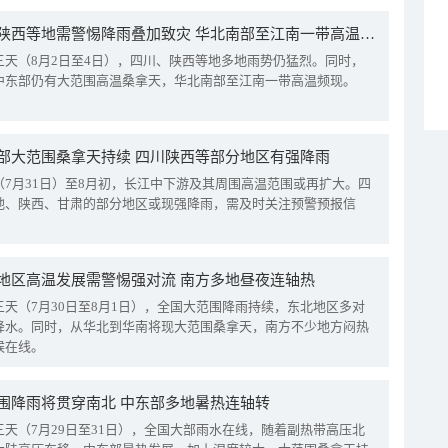
四川陕西等地需警惕降雨叠加致灾 华北南部至江南一带高温频现
三天（8月2日至4日），四川、陕西等地多地雨势仍猛烈。同时，
中东部仍有大范围高温桑拿天，华北南部至江南一带高温频现。
部大范围桑拿天持续 四川陕西等部分地区有强降雨
（7月31日）至8月初，长江中下游及其周围高温范围或再扩大。四
地、陕西、甘肃的部分地区或现强降雨，需及时关注预警预报信
地区高温发展需警惕强对流 南方多地昼夜连轴热
三天（7月30日至8月1日），全国大范围降雨持续，东北地区多对
降水。同时，从华北到华南将现大范围桑拿天，南方不少地方闷热
候在线。
围降雨将贯穿南北 中东部多地暑热连轴转
三天（7月29日至31日），全国大部雨水在线，随着副热带高压北