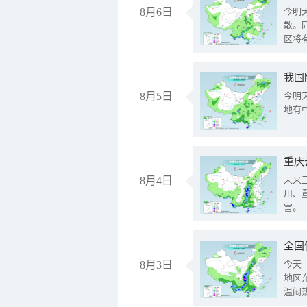
8月6日
今明
散。
区将
我国
8月5日
今明
地有
重庆
8月4日
未来
川、
害。
全国
8月3日
今天
地区
温闷