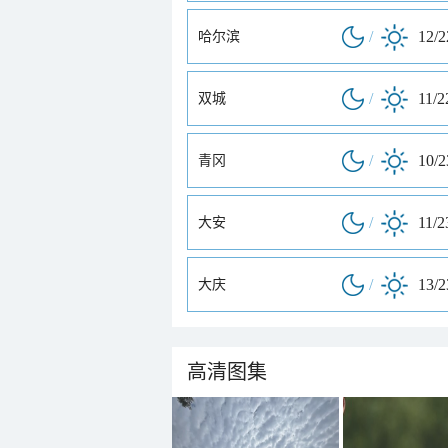
/
12/
哈尔滨
/
11/2
双城
/
10/
青冈
/
11/2
大安
/
13/
大庆
高清图集