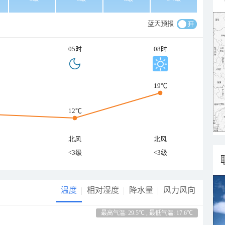
蓝天预报
05时
08时
19℃
12℃
北风
北风
<3级
<3级
温度
相对湿度
降水量
风力风向
最高气温: 29.5℃ , 最低气温: 17.6℃