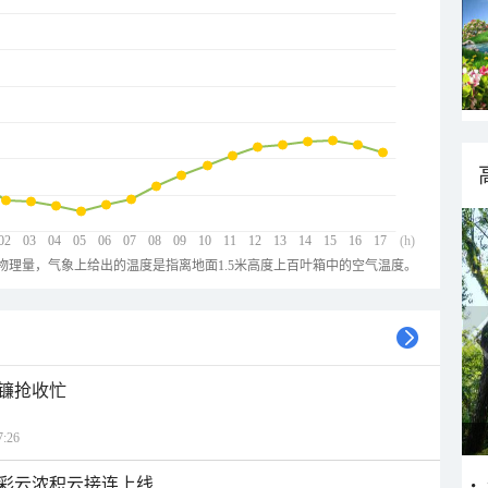
02
03
04
05
06
07
08
09
10
11
12
13
14
15
16
17
(h)
物理量，气象上给出的温度是指离地面1.5米高度上百叶箱中的空气温度。
镰抢收忙
:26
彩云浓积云接连上线