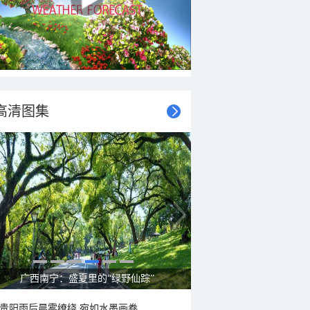
高清图集
广西南宁：盛夏里的“绿野仙踪”
贵阳雨后晨雾缭绕 宛如水墨画卷