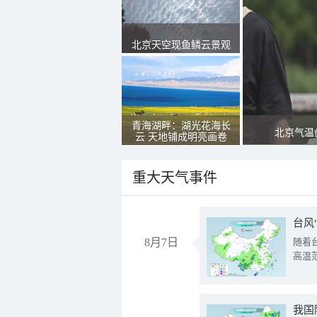
北京天空现鱼鳞云景观
青海湖畔：湖光花海长
北京气温
云 天地铺成明亮画卷
重大天气事件
台风
8月7日
随着
高温