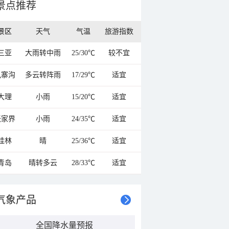
景点推荐
景区
天气
气温
旅游指数
三亚
大雨转中雨
25/30℃
较不宜
九寨沟
多云转阵雨
17/29℃
适宜
大理
小雨
15/20℃
适宜
张家界
小雨
24/35℃
适宜
桂林
晴
25/36℃
适宜
青岛
晴转多云
28/33℃
适宜
气象产品
全国降水量预报