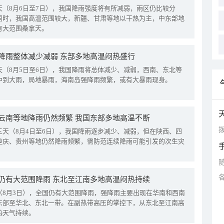
天（8月6日至7日），我国降雨强度将有所减弱，雨区仍比较分
同时，我国高温范围较大，新疆、甘肃等地以干热为主，中东部地
有大范围桑拿天。
降雨整体减少减弱 东部多地高温闷热盛行
天（8月5日至6日），我国降雨将总体减少、减弱，西南、东北等
中到大雨，局地暴雨，海南岛强降雨频繁，或有大暴雨现身。
云南等地降雨仍然频繁 我国东部多地高温不断
拨
三天（8月4日至6日），我国降雨逐步减少、减弱，但在陕西、四
重庆、贵州等地仍然降雨频繁，需防范连续降雨可能引发的次生灾
仍有大范围降雨 东北至江南多地高温闷热持续
（8月3日），全国仍有大范围降雨，强降雨主要出现在华南和西南
东部至华北、东北一带。在副热带高压的掌控下，从东北至江南高
热天气持续。