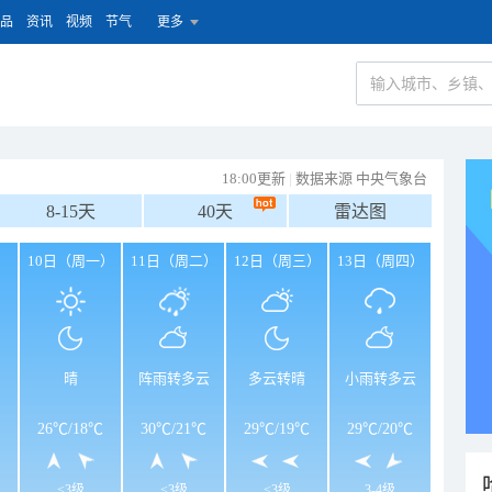
品
资讯
视频
节气
更多
18:00更新
|
数据来源 中央气象台
8-15天
40天
雷达图
）
10日（周一）
11日（周二）
12日（周三）
13日（周四）
晴
阵雨转多云
多云转晴
小雨转多云
26℃
/
18℃
30℃
/
21℃
29℃
/
19℃
29℃
/
20℃
<3级
<3级
<3级
3-4级