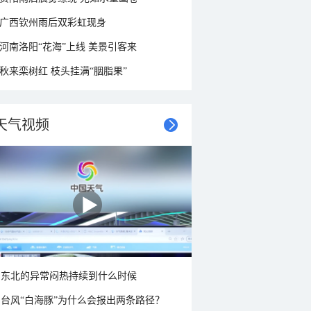
广西钦州雨后双彩虹现身
河南洛阳“花海”上线 美景引客来
秋来栾树红 枝头挂满“胭脂果”
天气视频
东北的异常闷热持续到什么时候
台风“白海豚”为什么会报出两条路径？