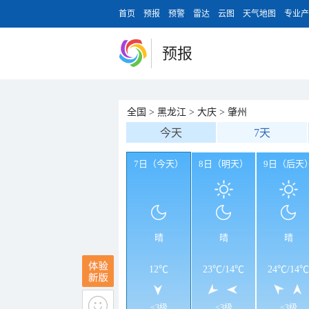
首页
预报
预警
雷达
云图
天气地图
专业产
预报
全国
>
黑龙江
>
大庆
>
肇州
今天
7天
7日（今天）
8日（明天）
9日（后天
晴
晴
晴
12℃
23℃
/
14℃
24℃
/
14℃
<3级
<3级
<3级