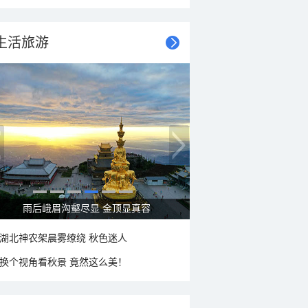
生活旅游
雨后峨眉沟壑尽显 金顶显真容
湖北神农架晨雾缭绕 秋色迷人
换个视角看秋景 竟然这么美！