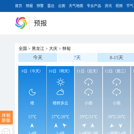
首页
预报
预警
雷达
云图
天气地图
专业产品
资讯
视频
节气
预报
全国
>
黑龙江
>
大庆
>
林甸
今天
7天
8-15天
9日（今天）
10日（明天）
11日（后天）
12日（周三）
晴
晴转多云
小雨
小雨
15℃
27℃
/
20℃
29℃
/
21℃
28℃
/
20℃
3-4级
3-4级
3-4级转<3级
<3级转3-4级