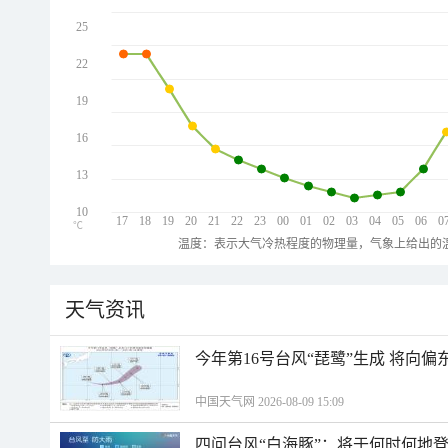
25
22
19
16
13
10
17
18
19
20
21
22
23
00
01
02
03
04
05
06
0
℃
温度：表示大气冷热程度的物理量，气象上给出的温
天气资讯
今年第16号台风“琵鹭”生成 将向
中国天气网 2026-08-09 15:09
四问台风“白海豚”：将于何时何地