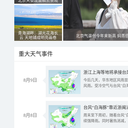
北京天空现鱼鳞云景观
青海湖畔：湖光花海长
北京气温创今年来新高 焖蒸
云 天地铺成明亮画卷
重大天气事件
浙江上海等地将承接台风
8月9日
今后几天，华东地区风雨显
风雨。受冷空气与台风“白
台风“白海豚”靠近浙闽
8月8日
周末至下周初，随着台风“
续强降雨。同时暑热消减，