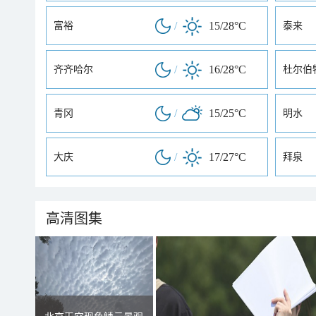
/
15/28°C
富裕
泰来
/
16/28°C
齐齐哈尔
杜尔伯
/
15/25°C
青冈
明水
/
17/27°C
大庆
拜泉
高清图集