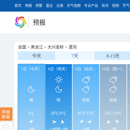
首页
预报
预警
雷达
云图
天气地图
专业产品
资讯
视频
节气
预报
全国
>
黑龙江
>
大兴安岭
>
漠河
今天
7天
8-15天
7日（今天）
8日（明天）
9日（后天）
10日（周一）
晴
晴
阵雨
阵雨
4℃
26℃
/
6℃
26℃
/
13℃
24℃
/
16℃
<3级
3-4级转<3级
<3级
<3级