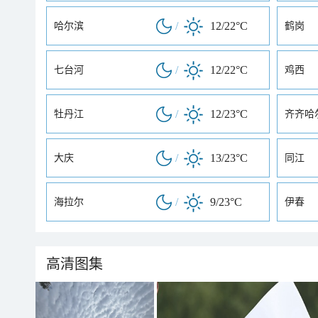
/
12/22°C
哈尔滨
鹤岗
/
12/22°C
七台河
鸡西
/
12/23°C
牡丹江
齐齐哈
/
13/23°C
大庆
同江
/
9/23°C
海拉尔
伊春
高清图集