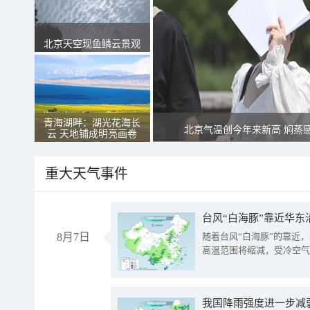
北京天空现鱼鳞云景观
青海湖畔：湖光花海长
北京气温创今年来新高 焖蒸
云 天地铺成明亮画卷
重大天气事件
台风“白海豚”靠近华东
8月7日
随着台风“白海豚”的靠近
高温范围将缩减，受冷空气