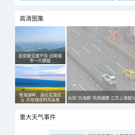
高清图集
北京能见度不佳 远眺城
市一片朦胧
青海湖畔：湖光花海长
台风“白海豚”风雨铺展 江苏上海部
云 天地铺成明亮画卷
重大天气事件