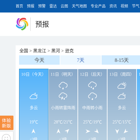
首页
预报
预警
雷达
云图
天气地图
专业产品
资讯
视频
节气
预报
全国
>
黑龙江
>
黑河
>
逊克
今天
7天
8-15天
10日（今天）
11日（明天）
12日（后天）
13日（周四）
多云
小雨转雷阵雨
中雨转小雨
多云
19℃
28℃
/
21℃
25℃
/
19℃
25℃
/
15℃
<3级
<3级
<3级
<3级