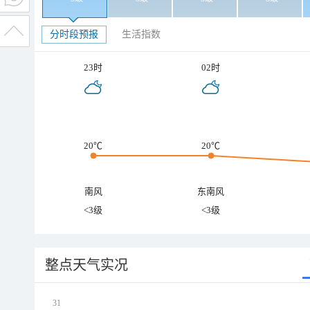
分时段预报
生活指数
23时
02时
20℃
20℃
南风
东南风
<3级
<3级
整点天气实况
31