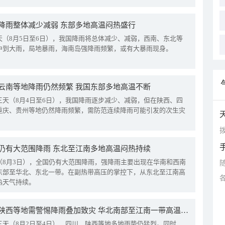
降雨整体减少减弱 东部多地高温闷热盛行
天（8月5日至6日），我国降雨将总体减少、减弱，西南、东北等
中到大雨，局地暴雨，海南岛强降雨频繁，或有大暴雨现身。
云南等地降雨仍然频繁 我国东部多地高温不断
三天（8月4日至6日），我国降雨逐步减少、减弱，但在陕西、四
重庆、贵州等地仍然降雨频繁，需防范连续降雨可能引发的次生灾
拨
仍有大范围降雨 东北至江南多地高温闷热持续
（8月3日），全国仍有大范围降雨，强降雨主要出现在华南和西南
东部至华北、东北一带。在副热带高压的掌控下，从东北至江南高
热天气持续。
四川陕西等地需警惕降雨叠加致灾 华北南部至江南一带高温频现
三天（8月2日至4日），四川、陕西等地多地雨势仍猛烈。同时，