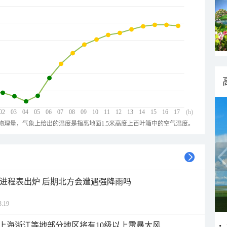
02
03
04
05
06
07
08
09
10
11
12
13
14
15
16
17
(h)
物理量，气象上给出的温度是指离地面1.5米高度上百叶箱中的空气温度。
雨进程表出炉 后期北方会遭遇强降雨吗
:19
上海浙江等地部分地区将有10级以上雷暴大风