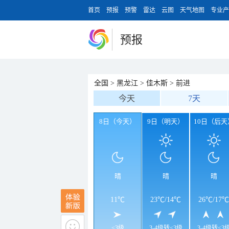
首页
预报
预警
雷达
云图
天气地图
专业产
预报
全国
>
黑龙江
>
佳木斯
>
前进
今天
7天
8日（今天）
9日（明天）
10日（后天
晴
晴
晴
11℃
23℃
/
14℃
26℃
/
17℃
<3级
3-4级转<3级
3-4级转<3