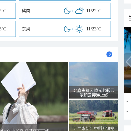
2°C
/
11/22°C
鹤岗
3°C
/
11/23°C
东风
北京彩虹云隙光七彩云
浓积云接连上线
江西永新：中稻开镰抢