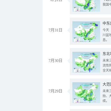
我国
中东
7月31日
今天
川盆
息。
东北
7月30日
未来
流性
全天
大范
7月29日
未来
抬、
续。