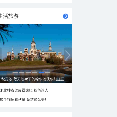
生活旅游
秋意浓 蓝天映衬下的哈尔滨伏尔加庄园
湖北神农架晨雾缭绕 秋色迷人
换个视角看秋景 竟然这么美！