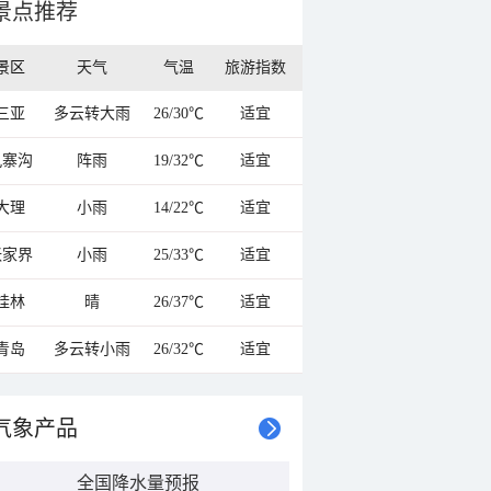
景点推荐
景区
天气
气温
旅游指数
三亚
多云转大雨
26/30℃
适宜
九寨沟
阵雨
19/32℃
适宜
大理
小雨
14/22℃
适宜
张家界
小雨
25/33℃
适宜
桂林
晴
26/37℃
适宜
青岛
多云转小雨
26/32℃
适宜
气象产品
全国降水量预报