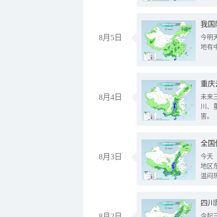
我国
8月5日
今明
地有
重庆
8月4日
未来
川、
害。
全国
8月3日
今天
地区
温闷
8月2日
今起