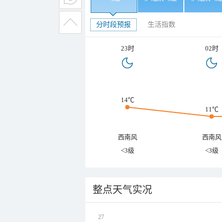
分时段预报
生活指数
23时
02时
14℃
11℃
西南风
西南风
<3级
<3级
整点天气实况
27