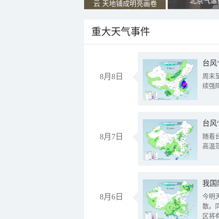
北京气温
云 天地铺成明亮画卷
重大天气事件
台风
8月8日
周末
续强
台风
8月7日
随着
高温
8月6日
今明
散。
区将