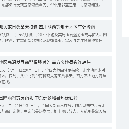
中东部仍有大范围高温桑拿天，华北南部至江南一带高温频现。
部大范围桑拿天持续 四川陕西等部分地区有强降雨
（7月31日）至8月初，长江中下游及其周围高温范围或再扩大。四
地、陕西、甘肃的部分地区或现强降雨，需及时关注预警预报信
地区高温发展需警惕强对流 南方多地昼夜连轴热
三天（7月30日至8月1日），全国大范围降雨持续，东北地区多对
降水。同时，从华北到华南将现大范围桑拿天，南方不少地方闷热
候在线。
围降雨将贯穿南北 中东部多地暑热连轴转
三天（7月29日至31日），全国大部雨水在线，随着副热带高压北
大陆高压东移，中东部暑热发展，加上湿度较大，大范围桑拿天持