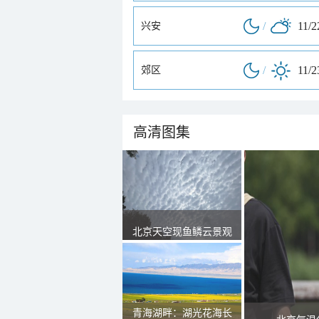
/
11/2
兴安
/
11/2
郊区
高清图集
北京天空现鱼鳞云景观
青海湖畔：湖光花海长