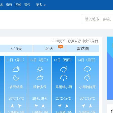
品
资讯
视频
节气
更多
18:00更新
|
数据来源 中央气象台
8-15天
40天
雷达图
）
11日（周二）
12日（周三）
13日（周四）
14日（周五）
多云转晴
晴转多云
阵雨转小雨
小雨转阵雨
28℃
/
17℃
28℃
/
18℃
28℃
/
19℃
26℃
/
19℃
级
3-4级转<3级
3-4级转<3级
3-4级转<3级
3-4级转<3级