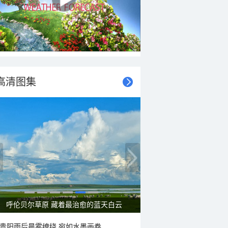
高清图集
呼伦贝尔草原 藏着最治愈的蓝天白云
贵阳雨后晨雾缭绕 宛如水墨画卷