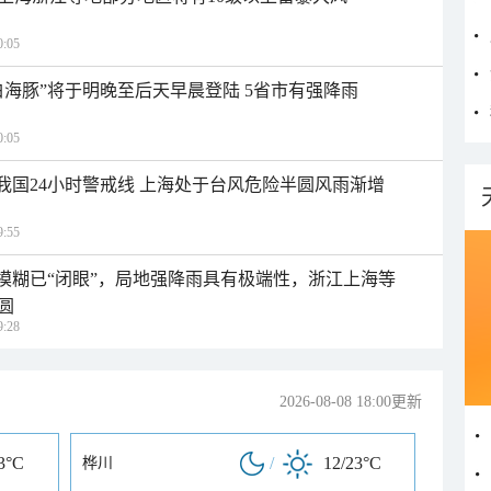
:05
白海豚”将于明晚至后天早晨登陆 5省市有强降雨
:05
入我国24小时警戒线 上海处于台风危险半圆风雨渐增
:55
区模糊已“闭眼”，局地强降雨具有极端性，浙江上海等
圆
:28
2026-08-08 18:00更新
3°C
/
12/23°C
桦川