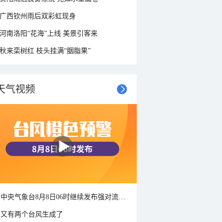
广西钦州雨后双彩虹现身
河南洛阳“花海”上线 美景引客来
秋来栾树红 枝头挂满“胭脂果”
天气视频
中央气象台8月8日06时继续发布强对流天气蓝色预警
又有两个台风生成了