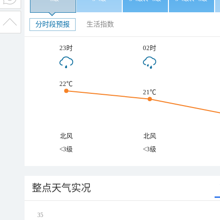
分时段预报
生活指数
23时
02时
22℃
21℃
北风
北风
<3级
<3级
整点天气实况
35