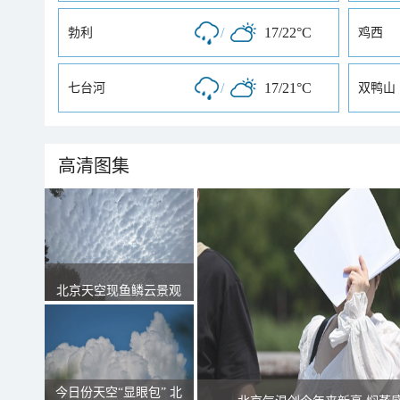
/
17/22°C
勃利
鸡西
/
17/21°C
七台河
双鸭山
高清图集
北京天空现鱼鳞云景观
今日份天空“显眼包” 北