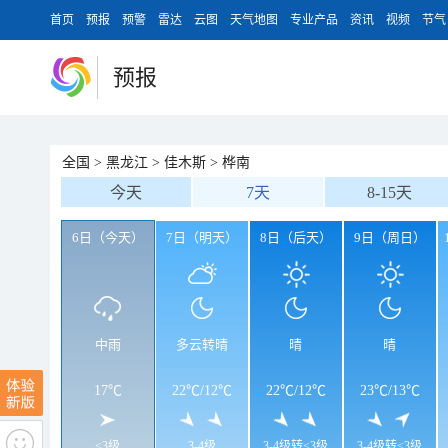
首页
预报
预警
雷达
云图
天气地图
专业产品
资讯
视频
节气
预报
全国
>
黑龙江
>
佳木斯
>
桦南
今天
7天
8-15天
6日（今天）
7日（明天）
8日（后天）
9日（周日）
中雨
多云转晴
晴
晴
17℃
22℃
/
12℃
22℃
/
12℃
23℃
/
13℃
<3级
3-4级
3-4级转<3级
3-4级转<3级