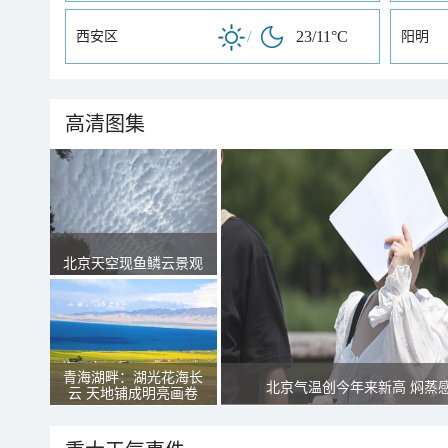
/
23/11°C
西安区
阳明
高清图集
北京天空现鱼鳞云景观
青海湖畔：湖光花海长
北京气温创今年来新高 焖蒸
云 天地铺成明亮画卷