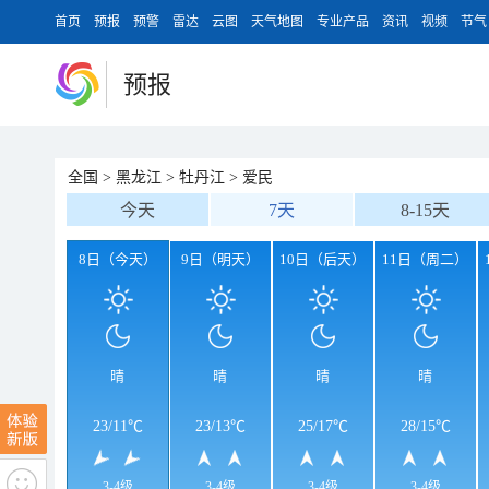
首页
预报
预警
雷达
云图
天气地图
专业产品
资讯
视频
节气
预报
全国
>
黑龙江
>
牡丹江
>
爱民
今天
7天
8-15天
8日（今天）
9日（明天）
10日（后天）
11日（周二）
晴
晴
晴
晴
23
/
11℃
23
/
13℃
25
/
17℃
28
/
15℃
3-4级
3-4级
3-4级
3-4级