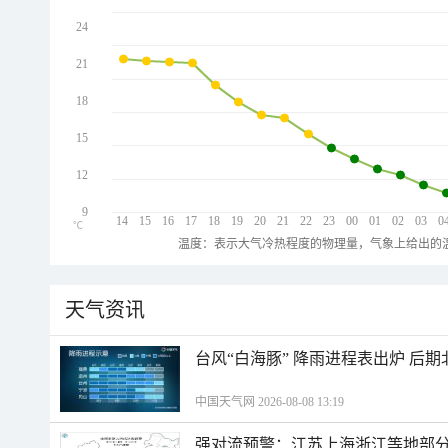
24
21
18
15
12
9
14
15
16
17
18
19
20
21
22
23
00
01
02
03
0
℃
温度：表示大气冷热程度的物理量，气象上给出的温
天气资讯
台风“白海豚” 降雨进程表出炉 后
中国天气网 2026-08-08 13:19
强对流预警：江苏上海浙江等地部分