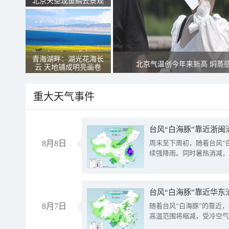
北京天空现鱼鳞云景观
青海湖畔：湖光花海长
北京气温创今年来新高 焖蒸
云 天地铺成明亮画卷
重大天气事件
台风“白海豚”靠近浙闽
8月8日
周末至下周初，随着台风“
续强降雨。同时暑热消减，
台风“白海豚”靠近华东
8月7日
随着台风“白海豚”的靠近
高温范围将缩减，受冷空气