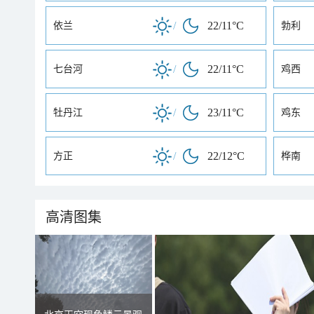
/
22/11°C
依兰
勃利
/
22/11°C
七台河
鸡西
/
23/11°C
牡丹江
鸡东
/
22/12°C
方正
桦南
高清图集