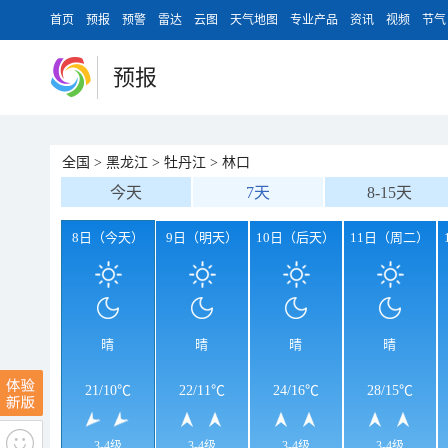
首页
预报
预警
雷达
云图
天气地图
专业产品
资讯
视频
节气
预报
全国
>
黑龙江
>
牡丹江
>
林口
今天
7天
8-15天
8日（今天）
9日（明天）
10日（后天）
11日（周二）
晴
晴
晴
晴
21
/
10℃
22
/
11℃
24
/
16℃
28
/
15℃
3-4级
3-4级
3-4级
3-4级