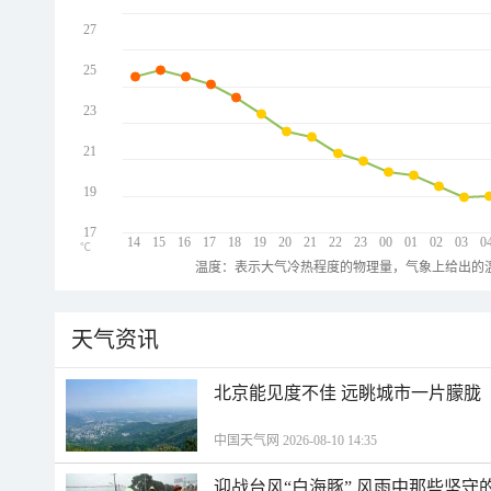
27
25
23
21
19
17
14
15
16
17
18
19
20
21
22
23
00
01
02
03
0
℃
温度：表示大气冷热程度的物理量，气象上给出的温
天气资讯
北京能见度不佳 远眺城市一片朦胧
中国天气网 2026-08-10 14:35
迎战台风“白海豚” 风雨中那些坚守