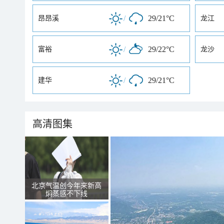
/
29/21°C
昂昂溪
龙江
/
29/22°C
富裕
龙沙
/
29/21°C
建华
高清图集
北京气温创今年来新高
焖蒸感不下线