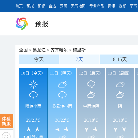
首页
预报
预警
雷达
云图
天气地图
专业产品
资讯
视频
节气
预报
全国
>
黑龙江
>
齐齐哈尔
>
梅里斯
今天
7天
8-15天
10日（今天）
11日（明天）
12日（后天）
13日（周四）
晴转小雨
多云转小雨
中雨转阴
阴
29
/
21℃
30
/
22℃
26
/
18℃
26
/
18℃
3-4级转<3级
<3级
<3级
<3级