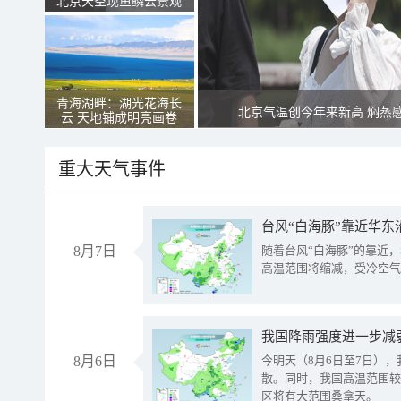
北京天空现鱼鳞云景观
青海湖畔：湖光花海长
北京气温创今年来新高 焖蒸
云 天地铺成明亮画卷
重大天气事件
台风“白海豚”靠近华东
8月7日
随着台风“白海豚”的靠近
高温范围将缩减，受冷空气
8月6日
今明天（8月6日至7日）
散。同时，我国高温范围较
区将有大范围桑拿天。