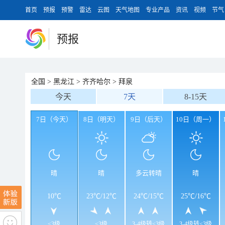
首页
预报
预警
雷达
云图
天气地图
专业产品
资讯
视频
节气
预报
全国
>
黑龙江
>
齐齐哈尔
>
拜泉
今天
7天
8-15天
7日（今天）
8日（明天）
9日（后天）
10日（周一）
晴
晴
多云转晴
晴
10℃
23℃
/
12℃
24℃
/
15℃
25℃
/
16℃
<3级
<3级
3-4级转<3级
3-4级转<3级