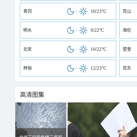
/
10/23°C
青冈
克山
/
9/22°C
明水
海伦
/
10/22°C
北安
望奎
/
12/23°C
林甸
克东
高清图集