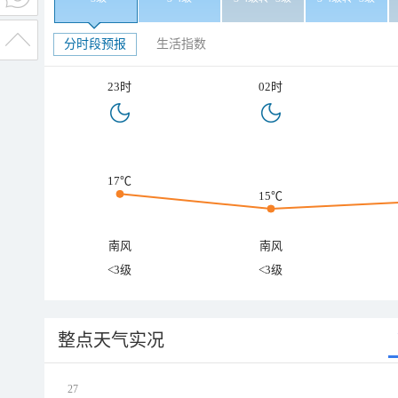
分时段预报
生活指数
23时
02时
17℃
15℃
南风
南风
<3级
<3级
整点天气实况
27