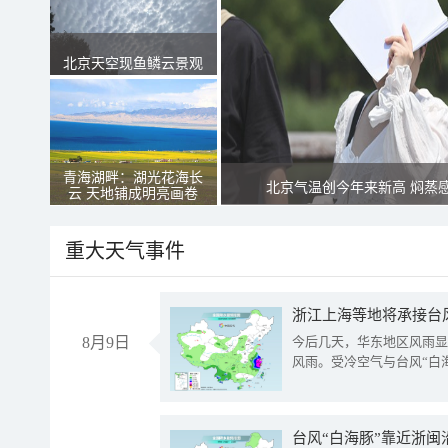
北京天空现鱼鳞云景观
青海湖畔：湖光花海长
北京气温创今年来新高 焖蒸
云 天地铺成明亮画卷
重大天气事件
浙江上海等地将承接台风
8月9日
今后几天，华东地区风雨显
风雨。受冷空气与台风“白
台风“白海豚”靠近浙闽