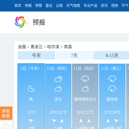
首页
预报
预警
雷达
云图
天气地图
专业产品
资讯
视频
节气
预报
全国
>
黑龙江
>
哈尔滨
>
宾县
今天
7天
8-15天
9日（今天）
10日（明天）
11日（后天）
12日（周三）
晴
多云
雷阵雨转多云
雷阵雨
15℃
29℃
/
22℃
30℃
/
22℃
31℃
/
20℃
<3级
3-4级
3-4级转<3级
3-4级转<3级