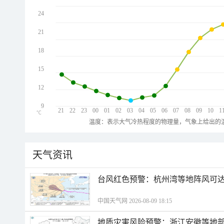
24
21
18
15
12
9
21
22
23
00
01
02
03
04
05
06
07
08
09
10
1
℃
温度：表示大气冷热程度的物理量，气象上给出的温
天气资讯
​台风红色预警：杭州湾等地阵风可达1
中国天气网 2026-08-09 18:15
地质灾害风险预警：浙江安徽等地