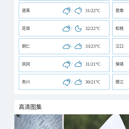
/
31/22°C
道真
思南
/
32/22°C
花垣
松桃
/
33/23°C
铜仁
江口
/
31/21°C
凤冈
保靖
/
30/21°C
务川
德江
高清图集