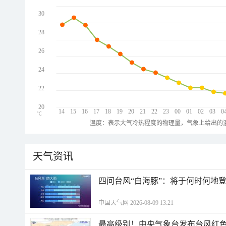
30
28
26
24
22
20
14
15
16
17
18
19
20
21
22
23
00
01
02
03
0
℃
温度：表示大气冷热程度的物理量，气象上给出的温
天气资讯
四问台风“白海豚”：将于何时何地
中国天气网 2026-08-09 13:21
最高级别！中央气象台发布台风红色