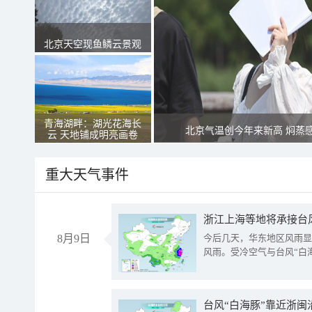
北京天空现鱼鳞云景观
青海湖畔：湖光花海长
北京气温创今年来新高 焖蒸
云 天地铺成明亮画卷
重大天气事件
浙江上海等地将承接台风
8月9日
今后几天，华东地区风雨显
风雨。受冷空气与台风“白
台风“白海豚”靠近浙闽