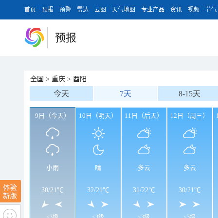
首页
预报
预警
雷达
云图
天气地图
专业产品
资讯
视频
节气
预报
全国
>
重庆
>
酉阳
今天
7天
8-15天
9日（今天）
10日（明天）
11日（后天）
12日（周三）
小雨
晴
多云
多云
30
/
21℃
32
/
21℃
31
/
22℃
30
/
21℃
<3级
<3级
<3级
<3级