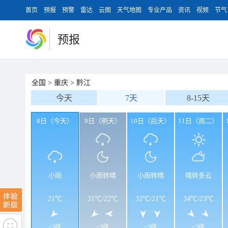
首页
预报
预警
雷达
云图
天气地图
专业产品
资讯
视频
节气
预报
全国
>
重庆
>
黔江
今天
7天
8-15天
8日（今天）
9日（明天）
10日（后天）
11日（周二）
小雨
小雨转晴
小雨转晴
晴转多云
21℃
31℃
/
22℃
32℃
/
21℃
34℃
/
23℃
<3级
<3级
<3级
<3级