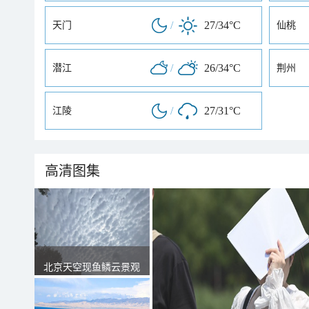
/
27/34°C
天门
仙桃
/
26/34°C
潜江
荆州
/
27/31°C
江陵
高清图集
北京天空现鱼鳞云景观