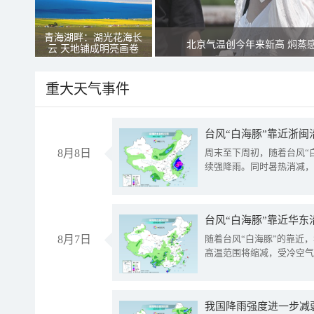
青海湖畔：湖光花海长
北京气温创今年来新高 焖蒸
云 天地铺成明亮画卷
重大天气事件
台风“白海豚”靠近浙闽
8月8日
周末至下周初，随着台风“
续强降雨。同时暑热消减，
台风“白海豚”靠近华东
8月7日
随着台风“白海豚”的靠近
高温范围将缩减，受冷空气