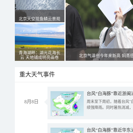
北京天空现鱼鳞云景观
青海湖畔：湖光花海长
北京气温创今年来新高 焖蒸
云 天地铺成明亮画卷
重大天气事件
台风“白海豚”靠近浙闽
8月8日
周末至下周初，随着台风“
续强降雨。同时暑热消减，
台风“白海豚”靠近华东