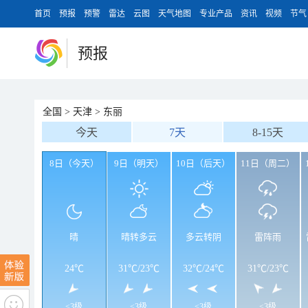
首页
预报
预警
雷达
云图
天气地图
专业产品
资讯
视频
节气
预报
全国
>
天津
>
东丽
今天
7天
8-15天
8日（今天）
9日（明天）
10日（后天）
11日（周二）
晴
晴转多云
多云转阴
雷阵雨
24℃
31℃
/
23℃
32℃
/
24℃
31℃
/
23℃
<3级
<3级
<3级
<3级