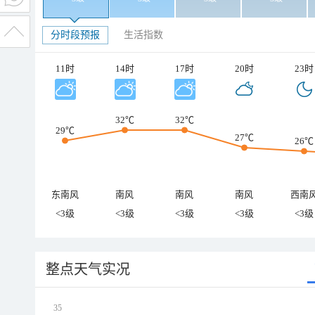
分时段预报
生活指数
11时
14时
17时
20时
23时
32℃
32℃
29℃
27℃
26℃
东南风
南风
南风
南风
西南
<3级
<3级
<3级
<3级
<3级
整点天气实况
35