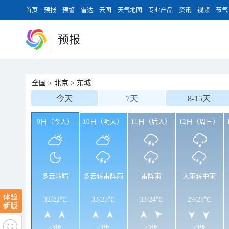
首页
预报
预警
雷达
云图
天气地图
专业产品
资讯
视频
节气
预报
全国
>
北京
>
东城
今天
7天
8-15天
9日（今天）
10日（明天）
11日（后天）
12日（周三）
多云转晴
多云转雷阵雨
雷阵雨
大雨转中雨
32
/
22℃
33
/
25℃
33
/
24℃
29
/
21℃
<3级
<3级
<3级
<3级