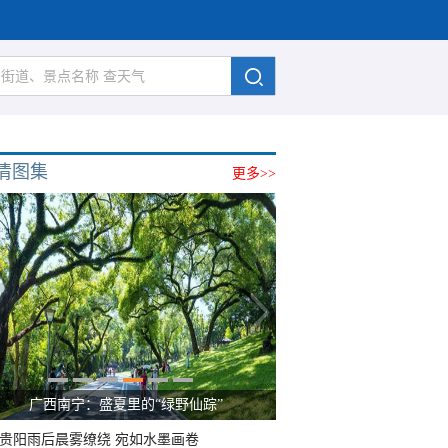
清图集
更多>>
广西南宁：盛夏里的“绿野仙踪”
贵阳雨后晨雾缭绕 宛如水墨画卷