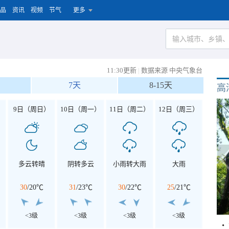
品
资讯
视频
节气
更多
11:30更新
|
数据来源 中央气象台
7天
8-15天
高
）
9日（周日）
10日（周一）
11日（周二）
12日（周三）
多云转晴
阴转多云
小雨转大雨
大雨
30
/
20℃
31
/
23℃
30
/
22℃
25
/
21℃
<3级
<3级
<3级
<3级