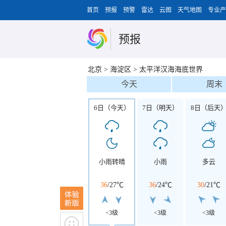
首页
预报
预警
雷达
云图
天气地图
专业产
预报
北京
>
海淀区
>
太平洋汉海海底世界
今天
周末
6日（今天）
7日（明天）
8日（后天
小雨转晴
小雨
多云
36
/
27℃
36
/
24℃
30
/
21℃
<3级
<3级
<3级