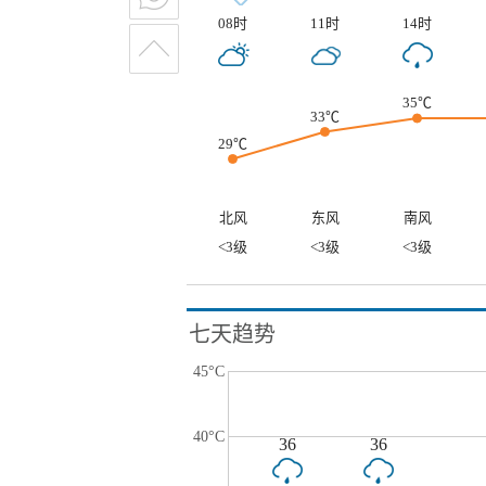
08时
11时
14时
35℃
33℃
29℃
北风
东风
南风
<3级
<3级
<3级
七天趋势
45°C
40°C
36
36