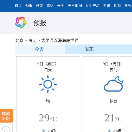
首页
预报
预警
雷达
云图
天气地图
专业产品
资讯
视频
节气
预报
北京
>
海淀
>
太平洋汉海海底世界
今天
周末
9日（周日）
9日（周日）
白天
夜间
晴
多云
29
21
°C
°C
<3级
<3级