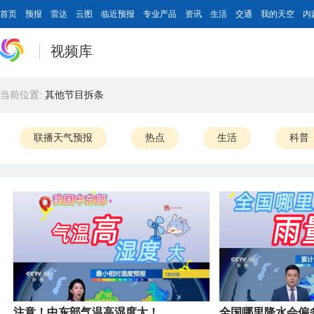
首页
预报
雷达
云图
临近预报
专业产品
资讯
生活
交通
我的天空
内
视频库
当前位置:
其他节目拆条
联播天气预报
热点
生活
科普
注意！中东部气温高湿度大！
全国哪里降水会偏