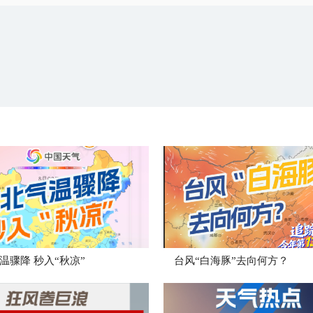
温骤降 秒入“秋凉”
台风“白海豚”去向何方？