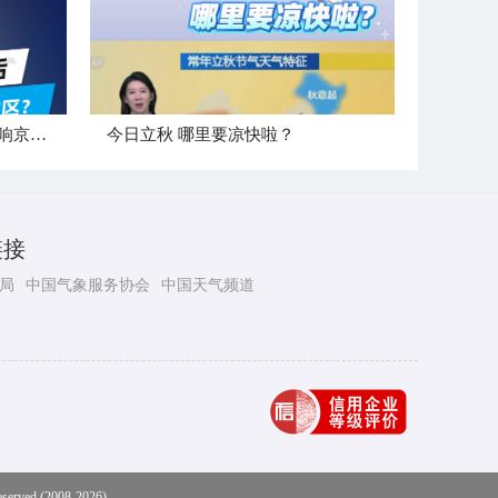
"白海豚"登陆后 是否会北上影响京津冀地区？
今日立秋 哪里要凉快啦？
链接
局
中国气象服务协会
中国天气频道
eserved (2008-2026)