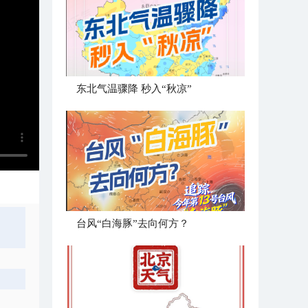
东北气温骤降 秒入“秋凉”
台风“白海豚”去向何方？