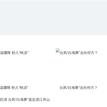
温骤降 秒入“秋凉”
台风“白海豚”去向何方？