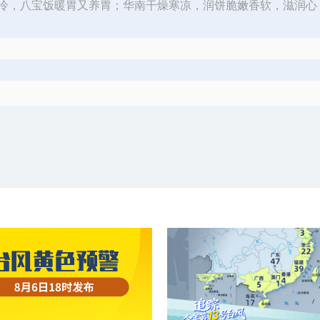
冷，八宝饭暖胃又养胃；华南干燥寒凉，润饼脆嫩香软，滋润心