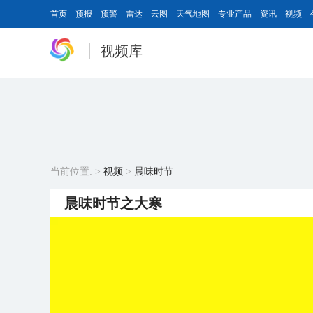
首页
预报
预警
雷达
云图
天气地图
专业产品
资讯
视频
视频库
当前位置:
>
视频
>
晨味时节
晨味时节之大寒