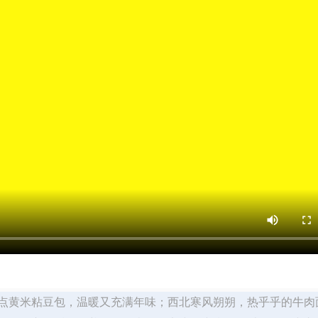
点黄米粘豆包，温暖又充满年味；西北寒风朔朔，热乎乎的牛肉