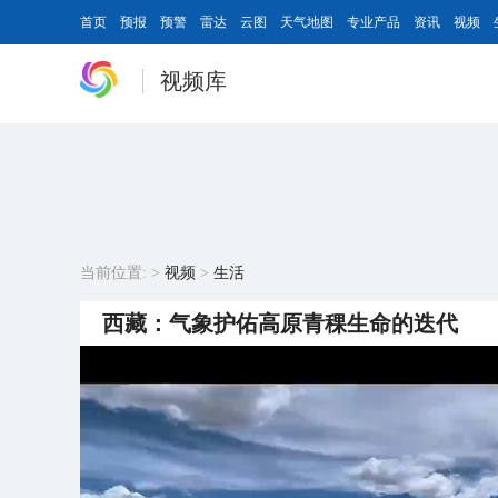
首页
预报
预警
雷达
云图
天气地图
专业产品
资讯
视频
视频库
当前位置:
>
视频
>
生活
西藏：气象护佑高原青稞生命的迭代