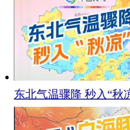
东北气温骤降 秒入“秋