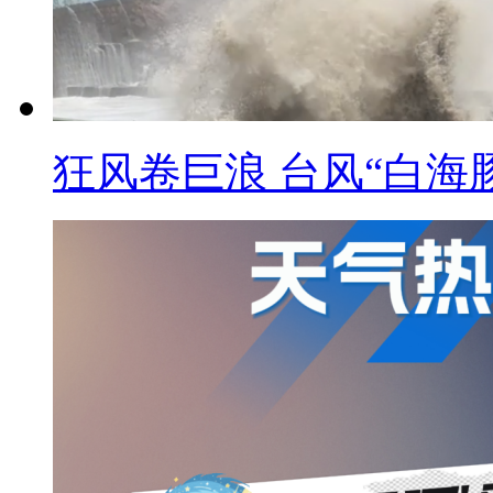
狂风卷巨浪 台风“白海