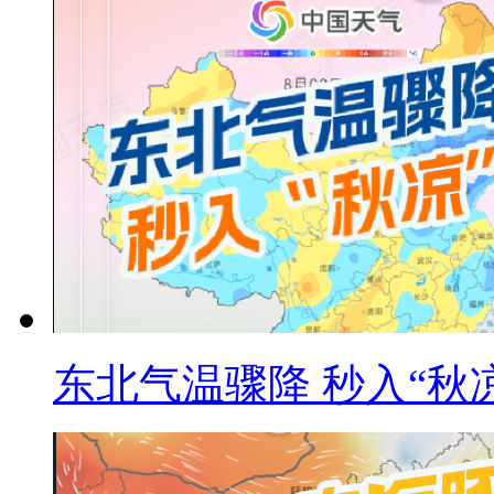
东北气温骤降 秒入“秋