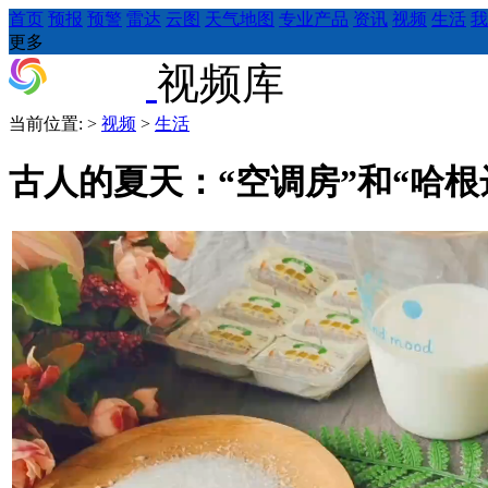
首页
预报
预警
雷达
云图
天气地图
专业产品
资讯
视频
生活
我
更多
视频库
当前位置:
>
视频
>
生活
古人的夏天：“空调房”和“哈根