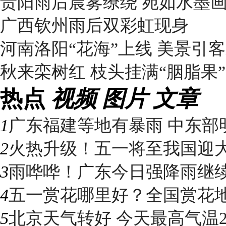
贵阳雨后晨雾缭绕 宛如水墨
广西钦州雨后双彩虹现身
河南洛阳“花海”上线 美景引
秋来栾树红 枝头挂满“胭脂果”
热点
视频
图片
文章
1
广东福建等地有暴雨 中东部明
2
火热升级！五一将至我国迎大升
3
雨哗哗！广东今日强降雨继续“控
4
五一赏花哪里好？全国赏花地图
5
北京天气转好 今天最高气温2