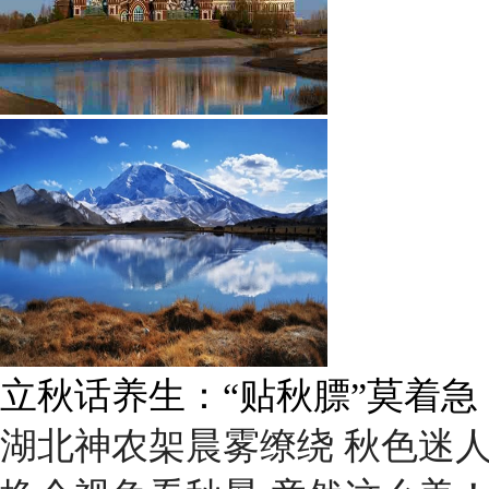
雨后峨眉沟壑尽显 金顶显真
湖北神农架晨雾缭绕 秋色迷