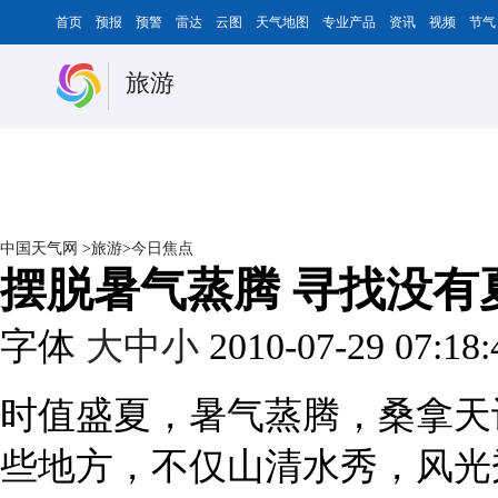
首页
预报
预警
雷达
云图
天气地图
专业产品
资讯
视频
节气
旅游
中国天气网
>
旅游
>
今日焦点
摆脱暑气蒸腾 寻找没有
字体
大
中
小
2010-07-29 07:18
时值盛夏，暑气蒸腾，桑拿天
些地方，不仅山清水秀，风光