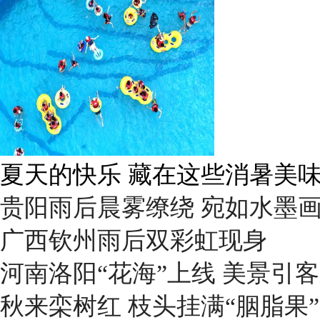
广西南宁：盛夏里的“绿野仙踪
贵阳雨后晨雾缭绕 宛如水墨
广西钦州雨后双彩虹现身
河南洛阳“花海”上线 美景引
秋来栾树红 枝头挂满“胭脂果”