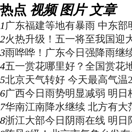
热点
视频
图片
文章
1
广东福建等地有暴雨 中东部明
2
火热升级！五一将至我国迎大升
3
雨哗哗！广东今日强降雨继续“控
4
五一赏花哪里好？全国赏花地图
5
北京天气转好 今天最高气温2
6
广西今日雨势明显减弱 明日桂
7
华南江南降水继续 北方有大
8
浙江大部今日阴雨在线 明日阳光