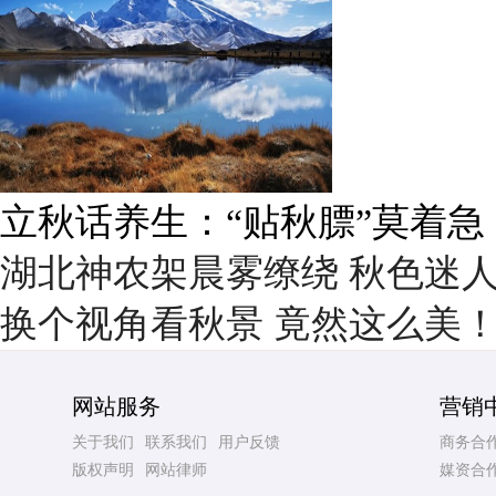
立秋话养生：“贴秋膘”莫着急
湖北神农架晨雾缭绕 秋色迷
换个视角看秋景 竟然这么美
网站服务
营销
关于我们
联系我们
用户反馈
商务合
版权声明
网站律师
媒资合