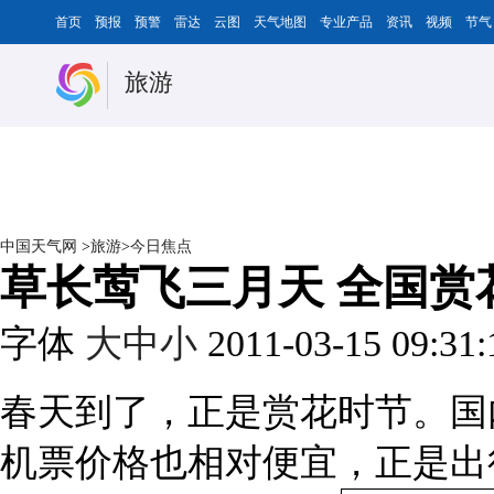
首页
预报
预警
雷达
云图
天气地图
专业产品
资讯
视频
节气
旅游
中国天气网
>
旅游
>
今日焦点
草长莺飞三月天 全国赏
字体
大
中
小
2011-03-15 09:31
春天到了，正是赏花时节。国
机票价格也相对便宜，正是出