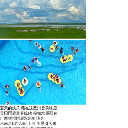
广西南宁：盛夏里的“绿野仙踪”
贵阳雨后晨雾缭绕 宛如水墨画卷
广西钦州雨后双彩虹现身
河南洛阳“花海”上线 美景引客来