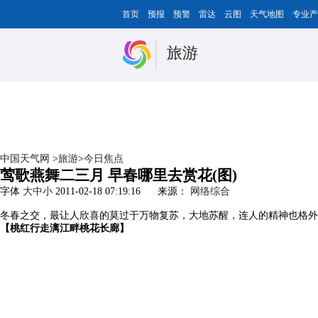
首页
预报
预警
雷达
云图
天气地图
专业产
旅游
中国天气网
>
旅游
>
今日焦点
莺歌燕舞二三月 早春哪里去赏花(图)
字体
大
中
小
2011-02-18 07:19:16
来源：
网络综合
冬春之交，最让人欣喜的莫过于万物复苏，大地苏醒，连人的精神也格外
【桃红行走漓江畔桃花长廊】