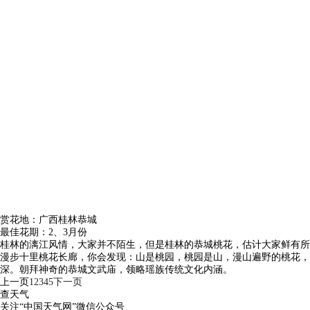
赏花地：广西桂林恭城
最佳花期：2、3月份
桂林的漓江风情，大家并不陌生，但是桂林的恭城桃花，估计大家鲜有所
漫步十里桃花长廊，你会发现：山是桃园，桃园是山，漫山遍野的桃花，
深。朝拜神奇的恭城文武庙，领略瑶族传统文化内涵。
上一页
1
2
3
4
5
下一页
查天气
关注“中国天气网”微信公众号