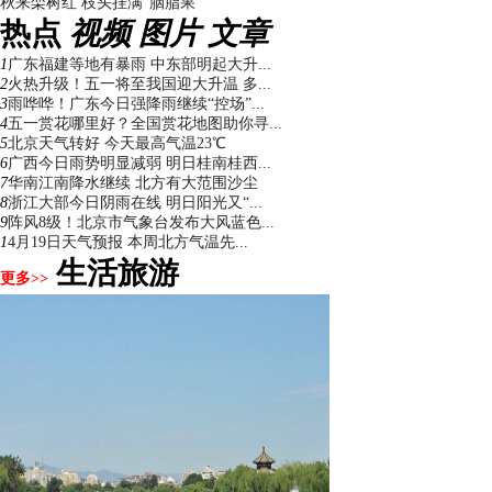
秋来栾树红 枝头挂满“胭脂果”
热点
视频
图片
文章
1
广东福建等地有暴雨 中东部明起大升...
2
火热升级！五一将至我国迎大升温 多...
3
雨哗哗！广东今日强降雨继续“控场”...
4
五一赏花哪里好？全国赏花地图助你寻...
5
北京天气转好 今天最高气温23℃
6
广西今日雨势明显减弱 明日桂南桂西...
7
华南江南降水继续 北方有大范围沙尘
8
浙江大部今日阴雨在线 明日阳光又“...
9
阵风8级！北京市气象台发布大风蓝色...
1
4月19日天气预报 本周北方气温先...
生活旅游
更多>>