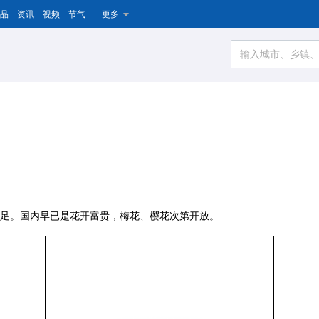
品
资讯
视频
节气
更多
足。国内早已是花开富贵，梅花、樱花次第开放。