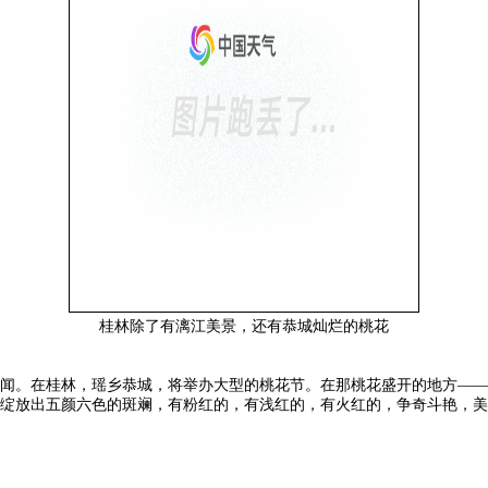
桂林除了有漓江美景，还有恭城灿烂的桃花
闻。在桂林，瑶乡恭城，将举办大型的桃花节。在那桃花盛开的地方——
绽放出五颜六色的斑斓，有粉红的，有浅红的，有火红的，争奇斗艳，美