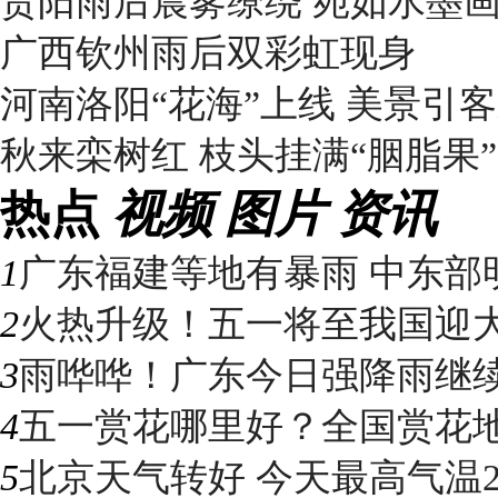
贵阳雨后晨雾缭绕 宛如水墨
广西钦州雨后双彩虹现身
河南洛阳“花海”上线 美景引
秋来栾树红 枝头挂满“胭脂果”
热点
视频
图片
资讯
1
广东福建等地有暴雨 中东部明
2
火热升级！五一将至我国迎大升
3
雨哗哗！广东今日强降雨继续“控
4
五一赏花哪里好？全国赏花地图
5
北京天气转好 今天最高气温2