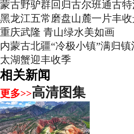
蒙古野驴群回归古尔班通古特
黑龙江五常磨盘山麓一片丰收
重庆武隆 青山绿水美如画
内蒙古北疆“冷极小镇”满归
太湖蟹迎丰收季
相关新闻
高清图集
更多>>