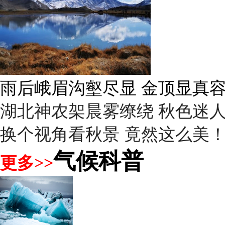
秋意浓 蓝天映衬下的哈尔滨
湖北神农架晨雾缭绕 秋色迷
换个视角看秋景 竟然这么美
气候科普
更多>>