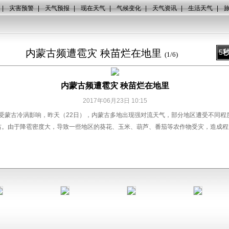
|
灾害预警
|
天气预报
|
现在天气
|
气候变化
|
天气资讯
|
生活天气
|
内蒙古频遭雹灾 秧苗烂在地里
5
(
1
/
6
)
内蒙古频遭雹灾 秧苗烂在地里
2017年06月23日 10:15
 受蒙古冷涡影响，昨天（22日），内蒙古多地出现强对流天气，部分地区遭受不同程
左右。由于降雹密度大，导致一些地区的葵花、玉米、葫芦、番茄等农作物受灾，造成