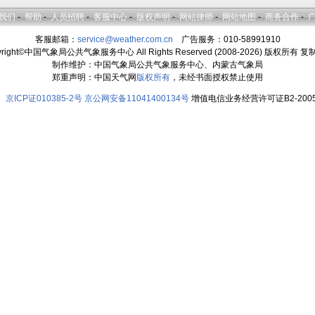
我们
-
帮助
-
人员招聘
-
客服中心
-
版权声明
-
网站律师
-
网站地图
-
商务合作
-
客服邮箱：
service@weather.com.cn
广告服务：010-58991910
yright©中国气象局公共气象服务中心 All Rights Reserved (2008-2026) 版权所有 
制作维护：中国气象局公共气象服务中心、内蒙古气象局
郑重声明：中国天气网
版权所有
，未经书面授权禁止使用
京ICP证010385-2号
京公网安备11041400134号
增值电信业务经营许可证B2-2005