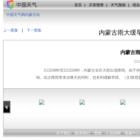
首页
|
灾害预警
|
天气预报
|
现在
中国天气网内蒙古站
上一图集
|
下一图集
内蒙古雨大缓
内蒙古雨
20
21日08时至22日08时，内蒙古全区大部出现降雨。由
响。此次降雨带来凉爽天的同时，也有利缓解旱情。（文/陈慧茹
关于我们
-
联系我们
-
帮助
-
人员招聘
-
客服中心