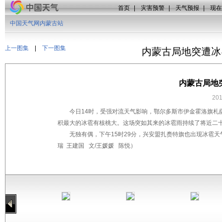
首页
|
灾害预警
|
天气预报
|
现在
中国天气网内蒙古站
上一图集
|
下一图集
内蒙古局地突遭冰
内蒙古局地
20
今日14时，受强对流天气影响，鄂尔多斯市伊金霍洛旗札
积最大的冰雹有核桃大。这场突如其来的冰雹雨持续了将近二
无独有偶，下午15时29分，兴安盟扎赉特旗也出现冰雹
瑞 王建国 文/王媛媛 陈悦）